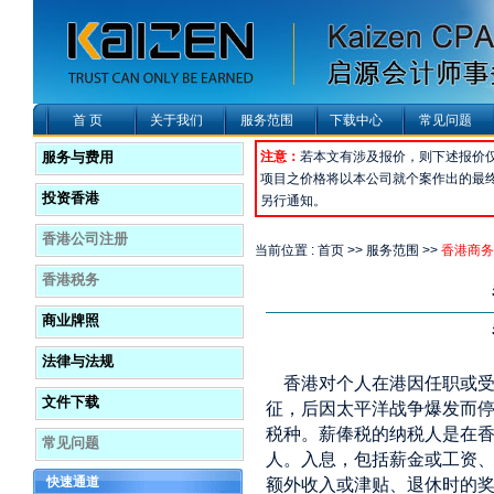
首 页
关于我们
服务范围
下载中心
常见问题
服务与费用
注意：
若本文有涉及报价，则下述报价
项目之价格将以本公司就个案作出的最
投资香港
另行通知。
香港公司注册
当前位置 : 首页 >> 服务范围 >>
香港商务
香港税务
商业牌照
法律与法规
香港对个人在港因任职或受雇
文件下载
征，后因太平洋战争爆发而
税种。薪俸税的纳税人是在
常见问题
人。入息，包括薪金或工资
快速通道
额外收入或津贴、退休时的