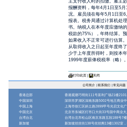
主支付收人时的扣缴。雇主
报酬资料，每年4月1日至5
况。雇员须在每年5月1日至
报表。税务局通过计算机处
书。纳税人在本年度应缴纳的
税款的75%），年终结算。
如果收入不正常可进行估算
从取得收入之日起至年度终
少于上年度所得时，则按本年度所
1999年度薪俸税税率（略）
打印此页
|
关闭
公司简介
|
联系我们
|
常见问题
香港总部
香港观塘巧明街111号富利广场21楼2101-
中国深圳
深圳市罗湖区深南东路5002号地王商业中心1
中国上海
上海市徐汇区斜土路2899甲号光启文化广场
中国北京
北京市东城区灯市口大街33号国中商业大厦
台湾台北
台湾台北市松山区南京东路五段188号7楼、7
新加坡
新加坡丝丝街138号丝丝阁13楼1302室，邮