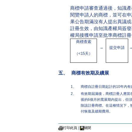
商標申請審查通過後，知識產
閱覽申請人的商標，並可在申
果公告期滿沒有人提出異議或
註冊生效，由知識產權局簽發
權局接獲申請至批準商標註冊
商標查索
→
提交申請
（
<15
天）
五、 商標有效期及續展
1、
商標自註冊日期起計的10年內有
2、
有效期屆滿後，商標註冊人應當
後的6個月的寬展期內提出，但
除該註冊商標。在這種情況下，
付恢復及續期費用。
打印此頁
|
關閉