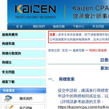
首 頁
關於我們
服務范圍
下載中心
常見問題
服務與費用
注意：
若本文有涉及報價，則下述報價僅作初
公司就個案作出的最終報價為準，且本公司保
商標常識
當前位置 : 首頁 >> 服務范圍 >>
商標註冊服務
商標分類查詢
註冊
商標法
新加
常見問題
一、 商標
查索
檔案下載
提交申請前，建議進行商標查
快速通道
申請中的商標相同或近似，以
（詳情請參考啟源的文章：
https://kaizencpa.com/chs/Kn