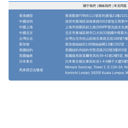
關于我們
|
聯絡我們
|
常見問題
香港總部
香港觀塘巧明街111號富利廣場21樓2101-
中國深圳
深圳市羅湖區深南東路5002號地王商業中心1
中國上海
上海市徐匯區斜土路2899甲號光啟文化廣場
中國北京
北京市東城區燈市口大街33號國中商業大廈
台灣台北
台灣台北市松山區南京東路五段188號7樓、7
新加坡
新加坡絲絲街138號絲絲閣13樓1302室，郵
美國紐約
美國紐約州紐約市堅尼路202號3樓303室，
英國倫敦
英國薩里新莫爾登高街39-41號2樓5室, 郵編
日本東京
日本東京都台東區松谷1-4-6獅子大廈5樓502-
Menara Suezcap, Tower 2, E-13A-3A, No.
馬來西亞吉隆坡
Kerinchi Lestari, 59200 Kuala Lumpur, M