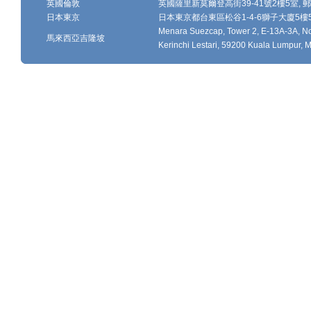
英國倫敦
英國薩里新莫爾登高街39-41號2樓5室, 郵編
日本東京
日本東京都台東區松谷1-4-6獅子大廈5樓502-
Menara Suezcap, Tower 2, E-13A-3A, No.
馬來西亞吉隆坡
Kerinchi Lestari, 59200 Kuala Lumpur, M