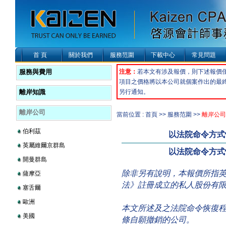
首 頁
關於我們
服務范圍
下載中心
常見問題
服務與費用
注意：
若本文有涉及報價，則下述報價
項目之價格將以本公司就個案作出的最
離岸知識
另行通知。
離岸公司
當前位置 : 首頁 >> 服務范圍 >>
離岸公司
伯利茲
以法院命令方式
英屬維爾京群島
以法院命令方式
開曼群島
除非另有說明，本報價所指英
薩摩亞
法》註冊成立的私人股份有
塞舌爾
歐洲
本文所述及之法院命令恢復程序
美國
條自願撤銷的公司。