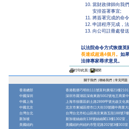
當財政律師向我
安排簽署事宜;
將簽署完成的命令
申請程序完成，法
向公司註冊處發
以法院命令方式恢復英
長達或超過4個月。
如
法律專家尋求意見。
打印此頁
|
關閉
關于我們
|
聯絡我們
|
常見問題
香港總部
香港觀塘巧明街111號富利廣場21樓2101-
中國深圳
深圳市羅湖區深南東路5002號地王商業中心1
中國上海
上海市徐匯區斜土路2899甲號光啟文化廣場
中國北京
北京市東城區燈市口大街33號國中商業大廈
台灣台北
台灣台北市松山區南京東路五段188號7樓、7
新加坡
新加坡絲絲街138號絲絲閣13樓1302室，郵
美國紐約
美國紐約州紐約市堅尼路202號3樓303室，