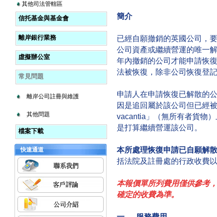
其他司法管轄區
簡介
信托基金與基金會
離岸銀行業務
已經自願撤銷的英國公司，
公司資產或繼續營運的唯一
虛擬辦公室
年內撤銷的公司才能申請恢
法被恢復，除非公司恢復登
常見問題
申請人在申請恢復已解散的
離岸公司註冊與維護
因是追回屬於該公司但已經被
其他問題
vacantia」（無所有者
是打算繼續營運該公司。
檔案下載
本所處理恢復申請已自願解
快速通道
括法院及註冊處的行政收費
本報價單所列費用僅供參考
確定的收費為準。
一、 服務費用