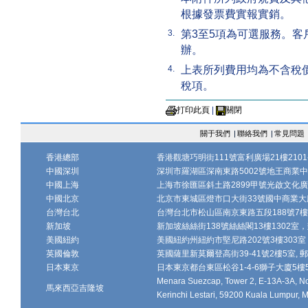
根據發票費實報實銷。
第3至5項為可選服務。
3.
辦。
上表所列費用均為不含稅價
4.
稅項。
打印此頁
|
關閉
關于我們
|
聯絡我們
|
常見問題
香港總部
香港觀塘巧明街111號富利廣場21樓2101-
中國深圳
深圳市羅湖區深南東路5002號地王商業中心1
中國上海
上海市徐匯區斜土路2899甲號光啟文化廣場
中國北京
北京市東城區燈市口大街33號國中商業大廈
台灣台北
台灣台北市松山區南京東路五段188號7樓、7
新加坡
新加坡絲絲街138號絲絲閣13樓1302室，郵
美國紐約
美國紐約州紐約市堅尼路202號3樓303室，
英國倫敦
英國薩里新莫爾登高街39-41號2樓5室, 郵編
日本東京
日本東京都台東區松谷1-4-6獅子大廈5樓502-
Menara Suezcap, Tower 2, E-13A-3A, No.
馬來西亞吉隆坡
Kerinchi Lestari, 59200 Kuala Lumpur, M