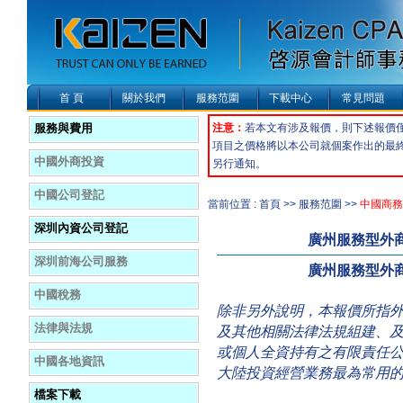
首 頁
關於我們
服務范圍
下載中心
常見問題
服務與費用
注意：
若本文有涉及報價，則下述報價
項目之價格將以本公司就個案作出的最
中國外商投資
另行通知。
中國公司登記
當前位置 : 首頁 >> 服務范圍 >>
中國商務
深圳內資公司登記
廣州服務型外
深圳前海公司服務
廣州服務型外
中國稅務
除非另外說明，本報價所指
法律與法規
及其他相關法律法規組建、
或個人全資持有之有限責任
中國各地資訊
大陸投資經營業務最為常用
檔案下載