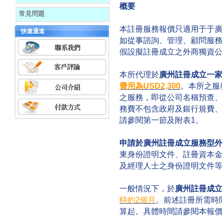
概要
常見問題
本註冊服務報價只適用于于
快速通道
如從事諮詢、管理、顧問服
假設擬註冊成立之外商獨資
本所代理於
廣州註冊成立一
費用為USD2,300
。本所之服
之服務，即從公司名稱預查
務費不包含政府及銀行規費
請參閱第一節及附表1。
申請於廣州註冊成立服務型
東身份證明文件、註冊資本
及經理人士之身份證明文件
一般情況下，於
廣州註冊成
時約2個月
。前述註冊所需時
算起。具體時間請參閱本報