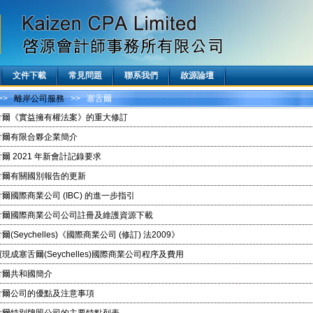
文件下載
常見問題
聯系我們
啟源論壇
>>
離岸公司服務
>> 塞舌爾
舌爾《實益擁有權法案》的重大修訂
舌爾有限合夥企業簡介
爾 2021 年新會計記錄要求
舌爾有關國別報告的更新
爾國際商業公司 (IBC) 的進一步指引
舌爾國際商業公司公司註冊及維護資源下載
爾(Seychelles)《國際商業公司 (修訂) 法2009》
現成塞舌爾(Seychelles)國際商業公司程序及費用
舌爾共和國簡介
舌爾公司的優點及注意事項