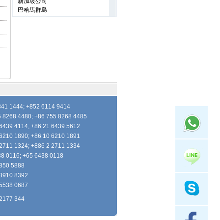
41 1444; +852 6114 9414
8268 4480; +86 755 8268 4485
439 4114; +86 21 6439 5612
210 1890; +86 10 6210 1891
711 1324; +886 2 2711 1334
8 0116; +65 6438 0118
850 5888
3910 8392
5538 0687
2177 344