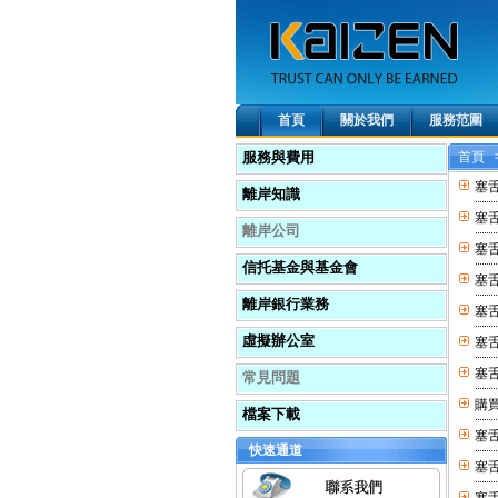
首頁
關於我們
服務范圍
服務與費用
首頁
塞
離岸知識
塞
離岸公司
塞舌
信托基金與基金會
塞
離岸銀行業務
塞舌
虛擬辦公室
塞
塞舌
常見問題
購買
檔案下載
塞
快速通道
塞