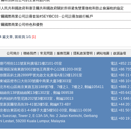
舌爾特別牌照公司的主要特點列表
華人民共和國政府和塞舌爾共和國政府關於所得避免雙重徵稅和肪止偷漏稅的協定
爾國際商業公司註冊套裝#SEYIBC03 - 公司註冊加銀行帳戶
舌爾國際商業公司特色和優勢
 篇文章, 當前頁:1/1
[1]
公司簡介
|
聯絡我們
|
常見問題
|
服務范圍
|
隱私政策聲明
|
網站地圖
|
啟源論壇
塘巧明街111號富利廣場21樓2101-05室
電話 +852 23
羅湖區深南東路5002號地王商業中心12樓1203-06室
電話 +86 755 
徐匯區斜土路2899甲號光啟文化廣場A座12樓1201室
電話 +86 21 6
東城區燈市口大街33號國中商業大廈3樓303室
電話 +86 10 6
北市松山區南京東路五段188號7樓、7樓之1、7樓之2, 郵編105411
電話 +886 2 2
絲絲街138號絲絲閣13樓1302室，郵編 069538
電話 +65 643
約州紐約市堅尼路202號3樓303室，郵編10013
電話 +1 646 
新莫爾登高街39-41號2樓5室, 郵編KT3 4BY
電話 +44 20 
都台東區松谷1-4-6獅子大廈5樓502-03室, 郵編111-0036
電話 +81 50 
 Suezcap, Tower 2, E-13A-3A, No. 2 Jalan Kerinchi, Gerbang
電話 +60 19 
hi Lestari, 59200 Kuala Lumpur, Malaysia