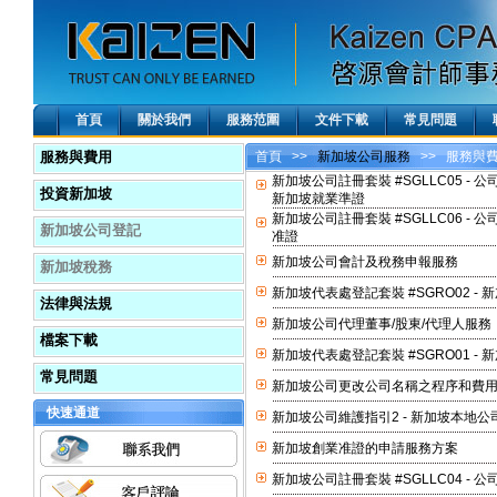
首頁
關於我們
服務范圍
文件下載
常見問題
服務與費用
首頁
>>
新加坡公司服務
>> 服務與
新加坡公司註冊套裝 #SGLLC05 
投資新加坡
新加坡就業準證
新加坡公司註冊套裝 #SGLLC06 
新加坡公司登記
准證
新加坡公司會計及稅務申報服務
新加坡稅務
新加坡代表處登記套裝 #SGRO02 
法律與法規
新加坡公司代理董事/股東/代理人服務
檔案下載
新加坡代表處登記套裝 #SGRO01 
常見問題
新加坡公司更改公司名稱之程序和費
快速通道
新加坡公司維護指引2 - 新加坡本地
新加坡創業准證的申請服務方案
新加坡公司註冊套裝 #SGLLC04 