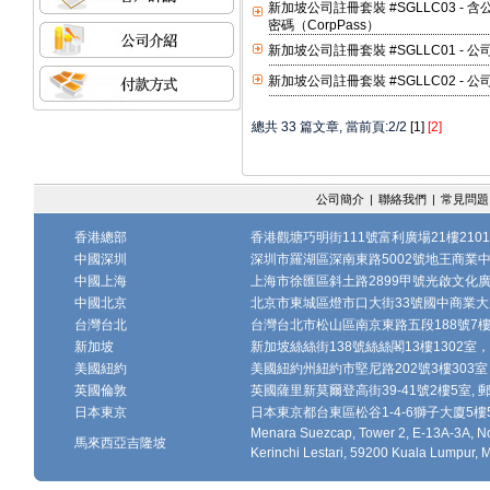
新加坡公司註冊套裝 #SGLLC03 
密碼（CorpPass）
新加坡公司註冊套裝 #SGLLC01 -
新加坡公司註冊套裝 #SGLLC02 
總共 33 篇文章, 當前頁:2/2
[1]
[2]
公司簡介
|
聯絡我們
|
常見問題
香港總部
香港觀塘巧明街111號富利廣場21樓2101
中國深圳
深圳市羅湖區深南東路5002號地王商業中心1
中國上海
上海市徐匯區斜土路2899甲號光啟文化廣場
中國北京
北京市東城區燈市口大街33號國中商業大廈
台灣台北
台灣台北市松山區南京東路五段188號7樓、7
新加坡
新加坡絲絲街138號絲絲閣13樓1302室，郵
美國紐約
美國紐約州紐約市堅尼路202號3樓303室，
英國倫敦
英國薩里新莫爾登高街39-41號2樓5室, 郵編
日本東京
日本東京都台東區松谷1-4-6獅子大廈5樓502-
Menara Suezcap, Tower 2, E-13A-3A, No
馬來西亞吉隆坡
Kerinchi Lestari, 59200 Kuala Lumpur, 