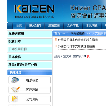
首頁
關於我們
服務范圍
文件下載
常見問題
服務與費用
首頁
>>
日本商務服務
>> 分支機構
外國公司日本代表處的設立指南
投資日本
外國公司日本支店的註冊指南
日本公司註冊
總共 2 篇文章, 當前頁:1/1
[1]
日本稅務
移民+簽證+許可+HR
快速通道