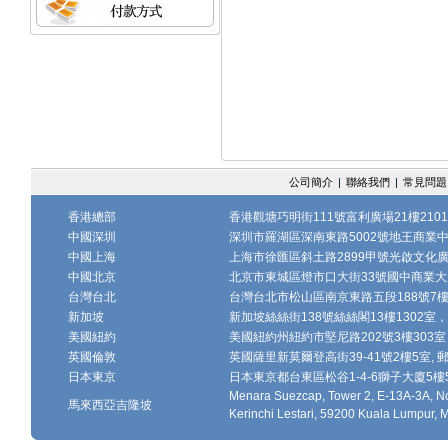
公司簡介
|
聯絡我們
|
常見問題
香港總部
香港觀塘巧明街111號富利廣場21樓2101
中國深圳
深圳市羅湖區深南東路5002號地王商業中心1
中國上海
上海市徐匯區斜土路2899甲號光啟文化廣場
中國北京
北京市東城區燈市口大街33號國中商業大廈
台灣台北
台灣台北市松山區南京東路五段188號7樓、7
新加坡
新加坡絲絲街138號絲絲閣13樓1302室，郵
美國紐約
美國紐約州紐約市堅尼路202號3樓303室，
英國倫敦
英國薩里新莫爾登高街39-41號2樓5室, 郵編
日本東京
日本東京都台東區松谷1-4-6獅子大廈5樓502-
Menara Suezcap, Tower 2, E-13A-3A, No
馬來西亞吉隆坡
Kerinchi Lestari, 59200 Kuala Lumpur, 