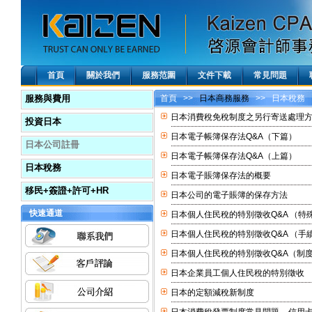
首頁
關於我們
服務范圍
文件下載
常見問題
服務與費用
首頁
>>
日本商務服務
>> 日本稅務
日本消費稅免稅制度之另行寄送處理
投資日本
日本電子帳簿保存法Q&A（下篇）
日本公司註冊
日本電子帳簿保存法Q&A（上篇）
日本稅務
日本電子賬簿保存法的概要
移民+簽證+許可+HR
日本公司的電子賬簿的保存方法
快速通道
日本個人住民稅的特別徵收Q&A （特
日本個人住民稅的特別徵收Q&A （手
日本個人住民稅的特別徵收Q&A（制
日本企業員工個人住民稅的特別徵收
日本的定額減稅新制度