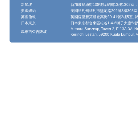
新加坡
新加坡絲絲街138號絲絲閣13樓1302室，郵
美國紐約
美國紐約州紐約市堅尼路202號3樓303室，
英國倫敦
英國薩里新莫爾登高街39-41號2樓5室, 郵編
日本東京
日本東京都台東區松谷1-4-6獅子大廈5樓502-
Menara Suezcap, Tower 2, E-13A-3A, No
馬來西亞吉隆坡
Kerinchi Lestari, 59200 Kuala Lumpur, 