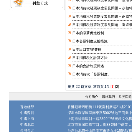
日本消費稅發票制度常見問題 – 信用
日本消費稅發票制度常見問題 – 少額
日本消費稅發票制度常見問題 – 兩成
日本消費稅發票制度常見問題 – 返還
日本的漲薪促進稅制
日本發票制度支援措施
日本出口業/消費稅
日本消費稅的計算方法
日本的會計制度簡述
日本消費稅「發票制度」
總共 22 篇文章, 當前頁:1/2
[1]
[2]
公司簡介
|
聯絡我們
|
常見問題
香港總部
香港觀塘巧明街111號富利廣場21樓2101
中國深圳
深圳市羅湖區深南東路5002號地王商業中心1
中國上海
上海市徐匯區斜土路2899甲號光啟文化廣場
中國北京
北京市東城區燈市口大街33號國中商業大廈
台灣台北
台灣台北市松山區南京東路五段188號7樓、7