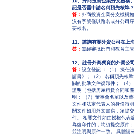
10、外商投資企業分支機構
記是否需申請名稱預先核準
答：
外商投資企業分支機構
沒有字號僅以路名或分公司
要核名。
11、諮詢有關外資公司在上
答：
需經審批部門和教育主
12、註冊外商獨資的外貿公
答：
設立登記 ：（1） 擬
請書》；（2） 名稱預先核準
關的批準文件復印件； （4）
證明（包括房屋租賃合同和產
明； （7）董事會名單以及
文件和法定代表人的身份證明；
關文件如用外文書寫，須提
件。 相關文件如由授權代表
為復印件的，均須提交原件
並注明與原件一致。 具體請