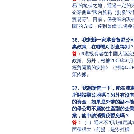
易”的絕佳之地，通過一定的
企業側重“國內貿易（批發\零
貿易等”。目前，保稅區內現有
圍”的方式，達到兼備“非保稅
36、我想辦一家港資貿易公
惠政策，在哪裡可以查得到
答：
9港投資者在中國大陸設立
政策。另外，根據2003年6
經貿關繫的安排》（簡稱CE
策依據。
37、我想請問一下，能在浦
所開設辦公地嗎？另外有沒
的資金，如果是外幣的話不
的母公司不屬於生產型的企
業，能申請消費稅暫免嗎？
答：
（1）通常不可以租用其
面積很大（前提：是涉外樓