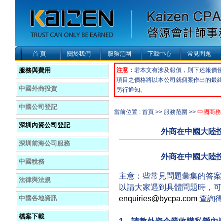
首 頁
關於我們
服務范圍
下載中心
常見問題
服務與費用
注意：
若本文有涉及報價，則下述報價
項目之價格將以本公司就個案作出的最
中國外商投資
另行通知。
中國公司登記
當前位置 : 首頁 >> 服務范圍 >>
中國商務
深圳內資公司登記
外商在中國大陸
深圳前海公司服務
外商在中國大陸
中國稅務
主意：些常見問題彙集的答
法律與法規
以請大家遇到具體問題時，
enquiries@bycpa.com
查詢
中國各地資訊
檔案下載
1、請教外資企業收購私營內