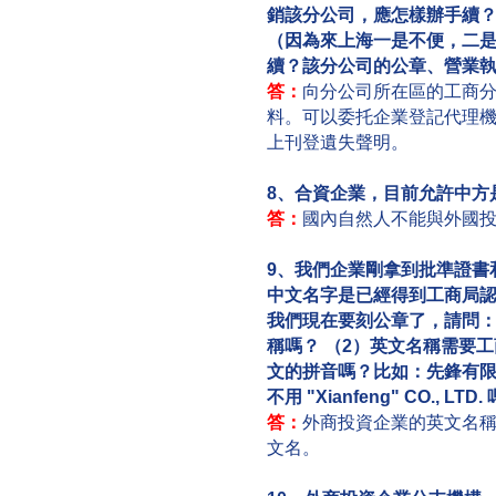
銷該分公司，應怎樣辦手續
（因為來上海一是不便，二
續？該分公司的公章、營業
答：
向分公司所在區的工商
料。可以委托企業登記代理
上刊登遺失聲明。
8、合資企業，目前允許中方
答：
國內自然人不能與外國
9、我們企業剛拿到批準證書
中文名字是已經得到工商局認
我們現在要刻公章了，請問：
稱嗎？ （2）英文名稱需要
文的拼音嗎？比如：先鋒有限公司，可
不用 "Xianfeng" CO.
答：
外商投資企業的英文名
文名。