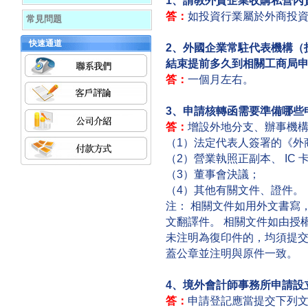
答：
如投資行業屬於外商投
常見問題
快速通道
2、外國企業常駐代表機構（
結束提前多久到相關工商局
答：
一個月左右。
3、申請核轉函需要準備哪些
答：
增設外地分支、辦事機
（1）法定代表人簽署的《外
（2）營業執照正副本、 IC
（3）董事會決議；
（4）其他有關文件、證件。
注： 相關文件如用外文書寫
文翻譯件。 相關文件如由授
未注明為復印件的，均須提
蓋公章並注明與原件一致。
4、境外會計師事務所申請設
答：
申請登記應當提交下列