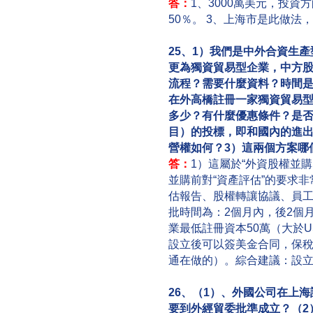
答：
1、3000萬美元，投資
50％。 3、上海市是此做
25、1）我們是中外合資生
更為獨資貿易型企業，中方
流程？需要什麼資料？時間是
在外高橋註冊一家獨資貿易
多少？有什麼優惠條件？是
目）的投標，即和國內的進
營權如何？3）這兩個方案哪
答：
1）這屬於“外資股權並
並購前對“資產評估”的要求
估報告、股權轉讓協議、員
批時間為：2個月內，後2個月
業最低註冊資本50萬（大於U
設立後可以簽美金合同，保
通在做的）。綜合建議：設
26、（1）、外國公司在上
要到外經貿委批準成立？（2