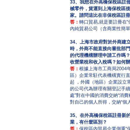
33、我想在外高橋保稅區註
械零件，貨運到上海保稅區
家。請問這比在非保稅區註
答：
轉口貿易,就是要註冊在
內純貿易公司（含商業性簡
34、上海市政府對於外商建
時，外商不能直接向審批部
的代理機構辦理申請工作嗎
收營業稅和收入稅嗎？如何
答：
根據上海市工商局2004
區）企業常駐代表機構實行直接
起 ，外國（地區）企業設立
的公司代為辦理有關登記手續
處”對在中國的消費交納“消
對自己的個人所得，交納“個
35、在外高橋保稅區註冊新
業，有什麼區別？
答：
保稅區內貿易企業側重“保