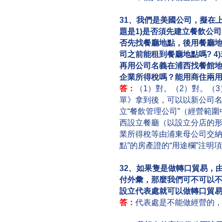
31、我們是美國公司，擬在
題是1)是否須先建立餐飲公司？最
否先找餐廳地點，後用餐廳地
司之前能租到餐廳地點嗎? 
再用公司名義在浦西找餐館地
企業所得稅嗎？能用商住兩用
答：
（1）對。（2）對。（
單》拿到後，可以以新公司名
立“餐飲管理公司”（經營範圍
西設立餐廳（以設立分店的形
業所得稅等由浦東母公司交納
點”的房產證的“用途欄”注明項
32、如果隻是做轉口貿易，
付外彙，那麼我們可不可以
設立代表處就可以做轉口貿
答：
代表處是不能做經營的