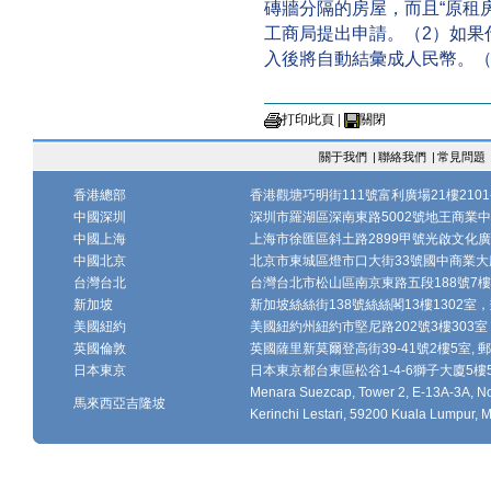
磚牆分隔的房屋，而且“原租
工商局提出申請。（2）如果
入後將自動結彙成人民幣。（
打印此頁
|
關閉
關于我們
|
聯絡我們
|
常見問題
香港總部
香港觀塘巧明街111號富利廣場21樓2101-
中國深圳
深圳市羅湖區深南東路5002號地王商業中心1
中國上海
上海市徐匯區斜土路2899甲號光啟文化廣場
中國北京
北京市東城區燈市口大街33號國中商業大廈
台灣台北
台灣台北市松山區南京東路五段188號7樓、7
新加坡
新加坡絲絲街138號絲絲閣13樓1302室，郵
美國紐約
美國紐約州紐約市堅尼路202號3樓303室，
英國倫敦
英國薩里新莫爾登高街39-41號2樓5室, 郵編
日本東京
日本東京都台東區松谷1-4-6獅子大廈5樓502-
Menara Suezcap, Tower 2, E-13A-3A, No.
馬來西亞吉隆坡
Kerinchi Lestari, 59200 Kuala Lumpur, M