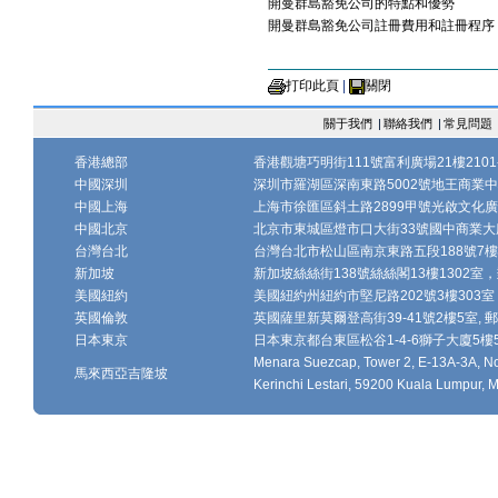
開曼群島豁免公司的特點和優勢
開曼群島豁免公司註冊費用和註冊程序
打印此頁
|
關閉
關于我們
|
聯絡我們
|
常見問題
香港總部
香港觀塘巧明街111號富利廣場21樓2101-
中國深圳
深圳市羅湖區深南東路5002號地王商業中心1
中國上海
上海市徐匯區斜土路2899甲號光啟文化廣場
中國北京
北京市東城區燈市口大街33號國中商業大廈
台灣台北
台灣台北市松山區南京東路五段188號7樓、7
新加坡
新加坡絲絲街138號絲絲閣13樓1302室，郵
美國紐約
美國紐約州紐約市堅尼路202號3樓303室，
英國倫敦
英國薩里新莫爾登高街39-41號2樓5室, 郵編
日本東京
日本東京都台東區松谷1-4-6獅子大廈5樓502-
Menara Suezcap, Tower 2, E-13A-3A, No.
馬來西亞吉隆坡
Kerinchi Lestari, 59200 Kuala Lumpur, M