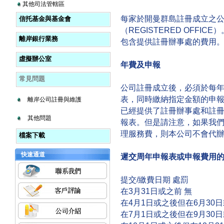
其他司法管轄區
每家於開曼群島註冊成立之
信托基金與基金會
（REGISTERED OFF
離岸銀行業務
包含提供註冊辦事處的費用
虛擬辦公室
年費及申報
常見問題
公司註冊成立後，必須於每
表，同時繳納指定金額的申
離岸公司註冊與維護
已經提供了註冊辦事處和註
其他問題
報表。但是請注意，如果我
理服務費，則本公司不會代
檔案下載
快速通道
遲交周年申報表或申報費用
提交/繳費日期 處罰
在3月31日或之前 無
在4月1日或之後但在6月30日或
在7月1日或之後但在9月30日或