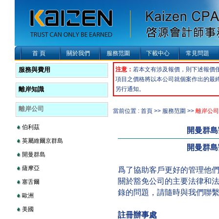
首 頁
關於我們
服務范圍
下載中心
常見問題
服務與費用
注意：
若本文有涉及報價，則下述報價
項目之價格將以本公司就個案作出的最
離岸知識
另行通知。
離岸公司
當前位置 : 首頁 >> 服務范圍 >>
離岸公司
伯利茲
開曼群島
英屬維爾京群島
開曼群島
開曼群島
薩摩亞
爲了協助客戶更好的管理他
關於豁免公司的主要法律和
塞舌爾
錄的問題，請隨時與我們聯
歐洲
美國
註冊辦事處