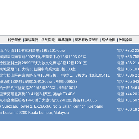
關于我們
|
聯絡我們
|
常見問題
|
服務范圍
|
隱私權政策聲明
|
網站地圖
|
啟源論壇
巧明街111號富利廣場21樓2101-05室
電話 +852 234
羅湖區深南東路5002號地王商業中心12樓1203-06室
電話 +86 755 
徐匯區斜土路2899甲號光啟文化廣場A座12樓1201室
電話 +86 21 6
東城區燈市口大街33號國中商業大廈3樓303室
電話 +86 10 6
北市松山區南京東路五段188號7樓、7樓之1、7樓之2, 郵編105411
電話 +886 2 2
絲街138號絲絲閣13樓1302室，郵編 069538
電話 +65 6438
約州紐約市堅尼路202號3樓303室，郵編10013
電話 +1 646 
新莫爾登高街39-41號2樓5室, 郵編KT3 4BY
電話 +44 20 
都台東區松谷1-4-6獅子大廈5樓502-03室, 郵編111-0036
電話 +81 50 
 Suezcap, Tower 2, E-13A-3A, No. 2 Jalan Kerinchi, Gerbang
電話 +60 19 
hi Lestari, 59200 Kuala Lumpur, Malaysia