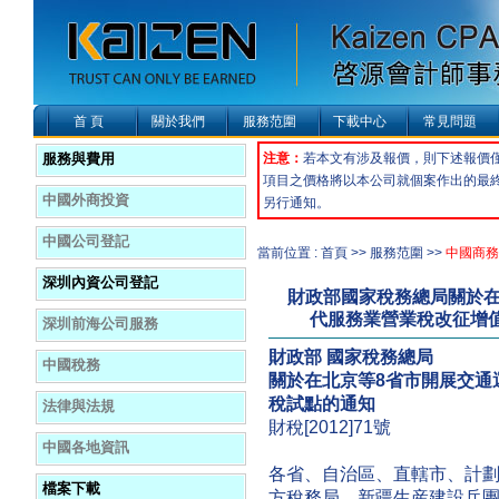
首 頁
關於我們
服務范圍
下載中心
常見問題
服務與費用
注意：
若本文有涉及報價，則下述報價
項目之價格將以本公司就個案作出的最
中國外商投資
另行通知。
中國公司登記
當前位置 : 首頁 >> 服務范圍 >>
中國商務
深圳內資公司登記
財政部國家稅務總局關於在
代服務業營業稅改征增值稅
深圳前海公司服務
財政部
國家稅務總局
中國稅務
關於在北京等
8
省市開展交通
稅試點的通知
法律與法規
財稅[2012]71號
中國各地資訊
各省、自治區、直轄市、計
檔案下載
方稅務局，新疆生産建設兵團