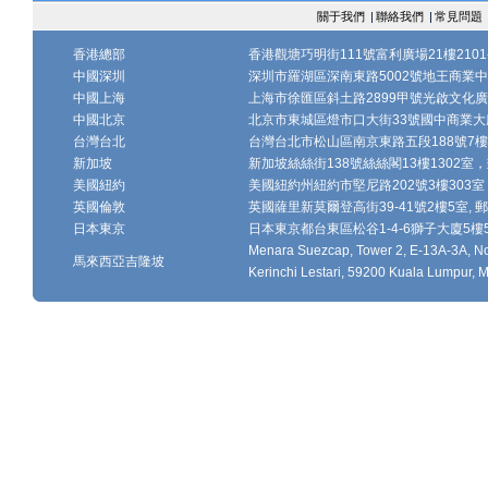
關于我們
|
聯絡我們
|
常見問題
香港總部
香港觀塘巧明街111號富利廣場21樓2101-
中國深圳
深圳市羅湖區深南東路5002號地王商業中心1
中國上海
上海市徐匯區斜土路2899甲號光啟文化廣場
中國北京
北京市東城區燈市口大街33號國中商業大廈
台灣台北
台灣台北市松山區南京東路五段188號7樓、7
新加坡
新加坡絲絲街138號絲絲閣13樓1302室，郵
美國紐約
美國紐約州紐約市堅尼路202號3樓303室，
英國倫敦
英國薩里新莫爾登高街39-41號2樓5室, 郵編
日本東京
日本東京都台東區松谷1-4-6獅子大廈5樓502-
Menara Suezcap, Tower 2, E-13A-3A, No.
馬來西亞吉隆坡
Kerinchi Lestari, 59200 Kuala Lumpur, M