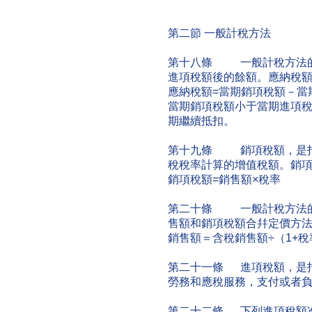
第二節 一般計稅方法
第十八條 一般計稅方法的
進項稅額後的餘額。應納稅
應納稅額=當期銷項稅額－當
當期銷項稅額小于當期進項
期繼續抵扣。
第十九條 銷項稅額，是指
稅稅率計算的增值稅額。銷
銷項稅額=銷售額×稅率
第二十條 一般計稅方法的
售額和銷項稅額合幷定價方
銷售額＝含稅銷售額÷（1+稅
第二十一條 進項稅額，是
勞務和應稅服務，支付或者
第二十二條 下列進項稅額