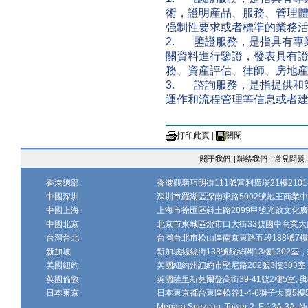
術，證明産品、服務、管理
强制性要求或者標準的業務
2. 鑒證服務，是指具有專
關資料進行鑒證，發表具有
務、資産評估、律師、房地
3. 諮詢服務，是指提供和
運作和流程管理等信息或者
打印此頁
|
關閉
關于我們
|
聯絡我們
|
常見問題
香港總部
香港觀塘巧明街111號富利廣場21樓2101-
中國深圳
深圳市羅湖區深南東路5002號地王商業中心1
中國上海
上海市徐匯區斜土路2899甲號光啟文化廣場
中國北京
北京市東城區燈市口大街33號國中商業大廈
台灣台北
台灣台北市松山區南京東路五段188號7樓、7
新加坡
新加坡絲絲街138號絲絲閣13樓1302室，郵
美國紐約
美國紐約州紐約市堅尼路202號3樓303室，
英國倫敦
英國薩里新莫爾登高街39-41號2樓5室, 郵編
日本東京
日本東京都台東區松谷1-4-6獅子大廈5樓502-
Menara Suezcap, Tower 2, E-13A-3A, No.