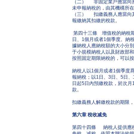
（二） 非固定業戶應當向
未申報納稅的，由其機構所
（三） 扣繳義務人應當向
報繳納其扣繳的稅款。
第四十三條 增值稅的納稅期限
日、1個月或者1個季度。納
據納稅人應納稅額的大小分別
于小規模納稅人以及財政部
按照固定期限納稅的，可以
納稅人以1個月或者1個季度
報納稅；以1日、3日、5日、
日起5日內預繳稅款，於次月
款。
扣繳義務人解繳稅款的期限
第六章
稅收减免
第四十四條 納稅人提供應
免稅、减稅，依照本辦法的規