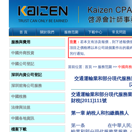
首 頁
關於我們
服務范圍
下載中心
常見問題
服務與費用
注意：
若本文有涉及報價，則下述報價
項目之價格將以本公司就個案作出的最
中國外商投資
另行通知。
中國公司登記
當前位置 : 首頁 >> 服務范圍 >>
中國商務
深圳內資公司登記
交通運輸業和部分現代服務
[
深圳前海公司服務
交通運輸業和部分現代服務
中國稅務
財稅
[2011]111
號
法律與法規
第一章
納稅人和扣繳義務人
中國各地資訊
第一条 在中華人民共和
檔案下載
輸業和部分現代服務業服務