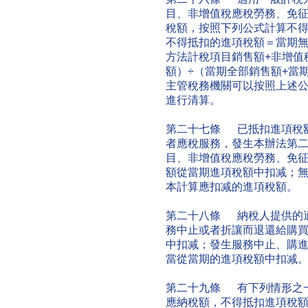
目、非增值稅應稅勞務、免
稅額，按照下列公式計算不
不得抵扣的進項稅額＝當期無
方法計稅項目銷售額+非增值
額）÷（當期全部銷售額+當
主管稅務機關可以按照上述
進行清算。
第二十七條 已抵扣進項稅
者應稅服務，發生本辦法第
目、非增值稅應稅勞務、免
額從當期進項稅額中扣减；
本計算應扣减的進項稅額。
第二十八條 納稅人提供的
務中止或者折讓而退還給購
中扣减；發生服務中止、購
當從當期的進項稅額中扣减
第二十九條 有下列情形之
應納稅額，不得抵扣進項稅