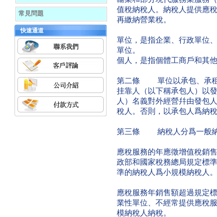
值稅納稅人。納稅人提供應
常見問題
再繳納營業稅。
快速通道
單位，是指企業、行政單位
單位。
個人，是指個體工商戶和其
第二條 單位以承包、承租
挂靠人（以下稱承包人）以
人）名義對外經營幷由發包
稅人。否則，以承包人爲納
第三條 納稅人分爲一般納
應稅服務的年應徵增值稅銷
政部和國家稅務總局規定標
準的納稅人爲小規模納稅人
應稅服務年銷售額超過規定
業性單位、不經常提供應稅
模納稅人納稅。