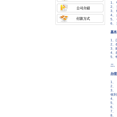
1、
2、
3、
4、
5、
6、
基本
1、
2、
3、
4、
5、
二、
办理
1、
2
3、
收到
4
5
6、
7、
8、