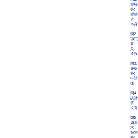
聯接
答:
聯接
求，
本身
問2:
“認
答:
是。
產投
問3:
在提
答:
申請
樣，
問4:
該計
答:
沒有
問5:
如果
求，
類別
答: