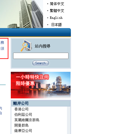
服務
毋須
離岸公司
的
自