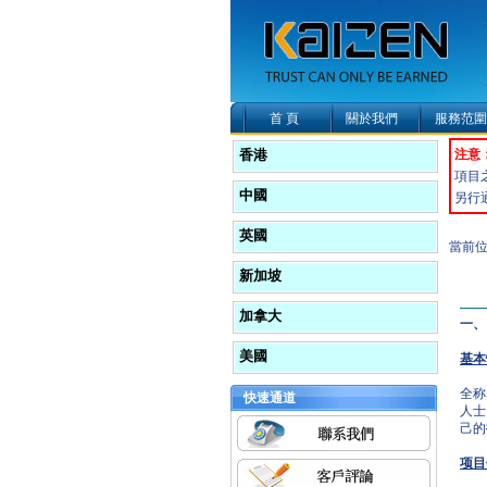
首 頁
關於我們
服務范圍
香港
注意
項目
中國
另行
英國
當前位置
新加坡
加拿大
一、
美國
基本
全称
快速通道
人士
己的
项目