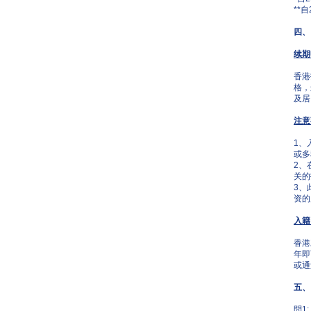
**
四、
续期
香港
格，
及居
注意
1、
或多
2、
关的
3、
资的
入籍
香港
年即
或通
五、
問1: