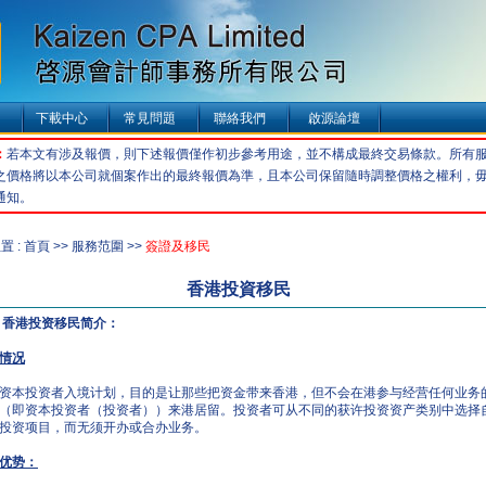
下載中心
常見問題
聯絡我們
啟源論壇
：
若本文有涉及報價，則下述報價僅作初步參考用途，並不構成最終交易條款。所有
之價格將以本公司就個案作出的最終報價為準，且本公司保留隨時調整價格之權利，
通知。
 : 首頁 >> 服務范圍 >>
簽證及移民
香港投資移民
 香港投资移民简介：
情况
资本投资者入境计划，目的是让那些把资金带来香港，但不会在港参与经营任何业务
（即资本投资者（投资者））来港居留。投资者可从不同的获许投资资产类别中选择
投资项目，而无须开办或合办业务。
优势：