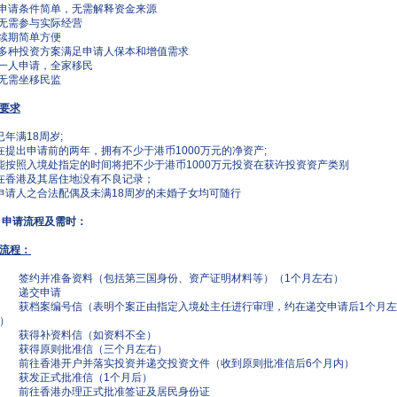
 申请条件简单，无需解释资金来源
 无需参与实际经营
 续期简单方便
 多种投资方案满足申请人保本和增值需求
 一人申请，全家移民
 无需坐移民监
要求
已年满18周岁;
在提出申请前的两年，拥有不少于港币1000万元的净资产;
能按照入境处指定的时间将把不少于港币1000万元投资在获许投资资产类别
在香港及其居住地没有不良记录；
申请人之合法配偶及未满18周岁的未婚子女均可随行
 申请流程及需时：
流程：
 签约并准备资料（包括第三国身份、资产证明材料等）（1个月左右）
、 递交申请
 获档案编号信（表明个案正由指定入境处主任进行审理，约在递交申请后1个月左
）
、 获得补资料信（如资料不全）
、 获得原则批准信（三个月左右）
 前往香港开户并落实投资并递交投资文件（收到原则批准信后6个月内）
 获发正式批准信（1个月后）
 前往香港办理正式批准签证及居民身份证