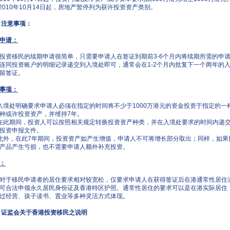
自2010年10月14日起，房地产暂停列为获许投资资产类别。
 注意事项：
申请：
投资移民的续期申请很简单，只需要申请人在签证到期前3-6个月内将续期所需的申
连同投资账户的明细记录递交到入境处即可，通常会在1-2个月内批复下一个两年的
留签证。
事项：
入境处明确要求申请人必须在指定的时间将不少于1000万港元的资金投资于指定的一
种或许投资资产，并维持7年。
在此期间，投资人可以按照相关规定转换投资资产种类，并在入境处要求的时间内递
投资申报文件。
此外，在此7年期间，投资资产如产生增值，申请人不可将增长部分取出；同样，如果
产品产生亏损，也不需要申请人额外补充投资。
：
对于移民申请者的居住要求相对较宽松，仅要求申请人在获得签证后在港通常性居住
可合法申领永久居民身份证及香港特区护照。通常性居住的要求可以是在港实际居住
过经营、孩子读书、置业等多种灵活方式体现。
 证监会关于香港投资移民之说明