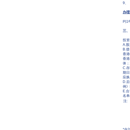
9、
办理
约1
三、
投资
A.
B.
香港
香港
体；
C.
期日
应换
D.
例》
E.
名单
注:
*自