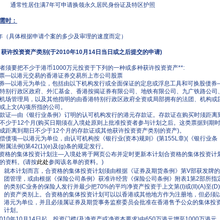
 通常性居住满7年可申请换领永久居民身份证及特区护照
需时：
年（具体根据申请个案的多少及审理的速度而定）
 获许投资资产类别(于2010年10月14日当日或之后提交的申请)
者须要把不少于港币1000万元投资于下列的一种或多种获许投资资产**:
股票—以港元交易的香港证券交易所上市公司股票
债券—以港元为单位，包括由以下机构发行或全面保证的定息或浮息工具和可换股债券
特别行政区政府、外汇基金、香港按揭证券有限公司、地铁有限公司、九广铁路公司
机场管理局，以及其他指明的由香港特别行政区政府全资或局部拥有的法团、机构或
或上文(A)项所指的公司。
存款证—由《银行业条例》订明的认可机构发行的港元存款证。存款证在购买时须距离
不少于12个月(购买日期须在入境处原则上批准投资者参与计划之后。这类票据到期
成距离到期日不少于12个月的存款证或其他获许投资资产类别的资产)。
后偿债项—以港元为单位，由认可机构按《银行业(资本)规则》(第155L章)(《银行业条
附属法例)第42(1)(e)及(g)条的规定发行。
合资格的集体投资计划注—入境处将于网页公布并定时更新本计划合资格的集体投资计
的资料。(请按
此处
参阅该名单的资料。)
就本计划而言，合资格的集体投资计划须由根据《证券及期货条例》第V部获发牌
团管理，或由根据《保险公司条例》获准许经营《保险公司条例》附表1第2部所指
的类别C业务的保险人发行并最少把70%的平均净资产投资于上文第(I)或(II)(A)至(D
的资产类别上。合资格的集体投资计划可以以香港或其他地方作为注册地，但必须
港元为单位，并且必须属证券及期货事务监察委员会批准在香港售予公众的集体投
计划。
2010年10月14日起，投资门槛(及净资产或净资本要求)由650万港元增至1000万港元