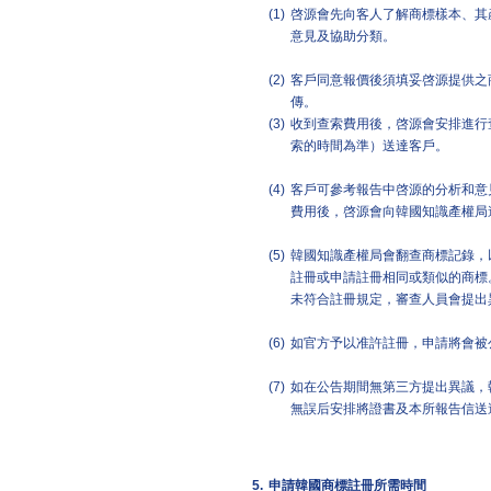
(1)
啓源會先向客人了解商標樣本、其
意見及協助分類。
(2)
客戶同意報價後須填妥啓源提供之
傳。
(3)
收到查索費用後，啓源會安排進行
索的時間為準）送達客戶。
(4)
客戶可參考報告中啓源的分析和意
費用後，啓源會向韓國知識產權局
(5)
韓國知識產權局會翻查商標記錄，
註冊或申請註冊相同或類似的商標
未符合註冊規定，審查人員會提出
(6)
如官方予以准許註冊，申請將會被
(7)
如在公告期間無第三方提出異議，
無誤后安排將證書及本所報告信送
5.
申請韓國商標註冊所需時間