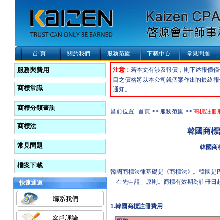
首 頁
關於我們
服務范圍
下載中心
常見問題
服務與費用
注意：
若本文有涉及報價，則下述報價僅
目之價格將以本公司就個案作出的最終報
商標常識
通知。
商標分類查詢
當前位置 : 首頁 >> 服務范圍 >>
商標註冊
商標法
韓國商標
常見問題
韓國商
檔案下載
韓國商標法律基礎是《商標法》。韓國是
「在先申請」原則。商標有效期為註冊日
快速通道
1.
韓國商標註冊費用