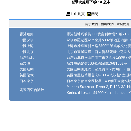
點擊此處可下載PDF版本
打印此頁
|
關閉
關于我們
|
聯絡我們
|
常見問題
香港總部
香港觀塘巧明街111號富利廣場21樓2101-
中國深圳
深圳市羅湖區深南東路5002號地王商業中心1
中國上海
上海市徐匯區斜土路2899甲號光啟文化廣場
中國北京
北京市東城區燈市口大街33號國中商業大廈
台灣台北
台灣台北市松山區南京東路五段188號7樓、7
新加坡
新加坡絲絲街138號絲絲閣13樓1302室，郵
美國紐約
美國紐約州紐約市堅尼路202號3樓303室，
英國倫敦
英國薩里新莫爾登高街39-41號2樓5室, 郵編
日本東京
日本東京都台東區松谷1-4-6獅子大廈5樓502-
Menara Suezcap, Tower 2, E-13A-3A, No.
馬來西亞吉隆坡
Kerinchi Lestari, 59200 Kuala Lumpur, M