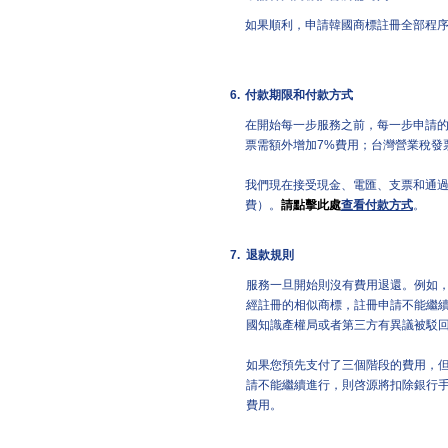
如果順利，申請韓國商標註冊全部程
6.
付款期限和付款方式
在開始每一步服務之前，每一步申請
票需額外增加7%費用；台灣營業稅發
我們現在接受現金、電匯、支票和通過Pa
費）。
請點擊此處
查看付款方式
。
7.
退款規則
服務一旦開始則沒有費用退還。例如
經註冊的相似商標，註冊申請不能繼
國知識產權局或者第三方有異議被駁
如果您預先支付了三個階段的費用，
請不能繼續進行，則啓源將扣除銀行
費用。