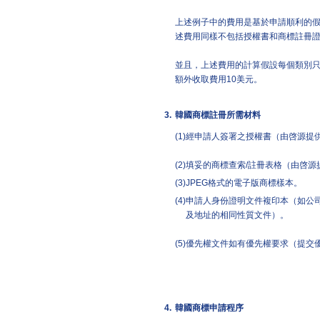
上述例子中的費用是基於申請順利的
述費用同樣不包括授權書和商標註冊
並且，上述費用的計算假設每個類別只
額外收取費用10美元。
3.
韓國商標註冊所需材料
(1)
經申請人簽署之授權書（由啓源提
(2)
填妥的商標查索/註冊表格（由啓源
(3)
JPEG格式的電子版商標樣本。
(4)
申請人身份證明文件複印本（如公
及地址的相同性質文件）。
(5)
優先權文件如有優先權要求（提交
4.
韓國商標申請程序