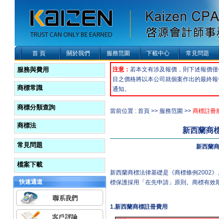
首 頁
關於我們
服務范圍
下載中心
常見問題
服務與費用
注意：
若本文有涉及報價，則下述報價僅
目之價格將以本公司就個案作出的最終報
商標常識
通知。
商標分類查詢
當前位置 : 首頁 >> 服務范圍 >>
商標註冊
商標法
新西蘭商
常見問題
新西蘭
檔案下載
新西蘭商標法律基礎是《商標條例2002
快速通道
標保護採用「在先申請」原則。商標有效
1.
新西蘭商標註冊費用