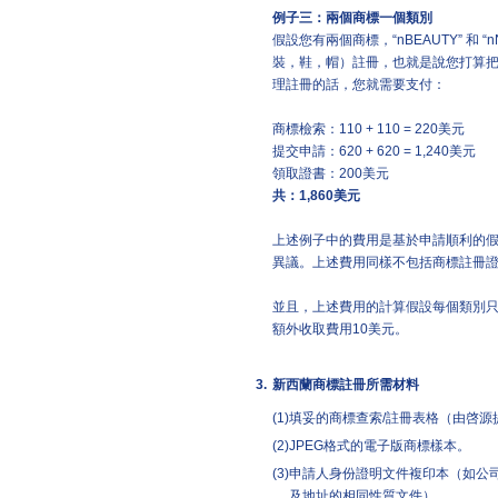
例子三：兩個商標一個類別
假設您有兩個商標，“nBEAUTY” 和
裝，鞋，帽）註冊，也就是說您打算
理註冊的話，您就需要支付：
商標檢索：110 + 110 = 220美元
提交申請：620 + 620 = 1,240美元
領取證書：200美元
共：
1,860
美元
上述例子中的費用是基於申請順利的
異議。上述費用同樣不包括商標註冊
並且，上述費用的計算假設每個類別只
額外收取費用10美元。
3.
新西蘭商標註冊所需材料
(1)
填妥的商標查索/註冊表格（由啓源
(2)
JPEG格式的電子版商標樣本。
(3)
申請人身份證明文件複印本（如公
及地址的相同性質文件）。