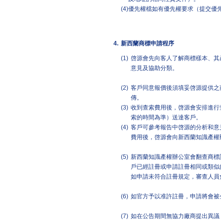
(4)
優先權檔如有優先權要求（提交優
4.
新西蘭商標申請程序
(1)
啓源會先向客人了解商標樣本、其
意見及協助分類。
(2)
客戶同意報價後須填妥啓源提供之
傳。
(3)
收到查索費用後，啓源會安排進行
索的時間為準）送達客戶。
(4)
客戶可參考報告中啓源的分析和意
費用後，啓源會向新西蘭知識產權
(5)
新西蘭知識產權辦公室會翻查商標
戶已經註冊或申請註冊相同或類似
如申請未符合註冊規定，審查人員
(6)
如官方予以准許註冊，申請將會被
(7)
如在公告期間無協力廠商提出異議