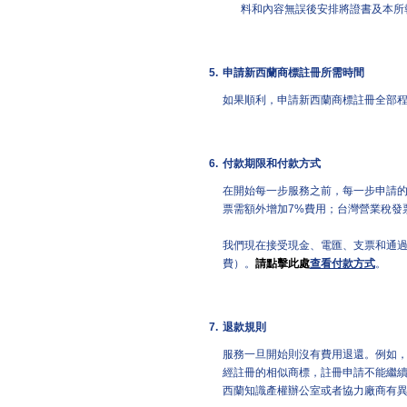
料和內容無誤後安排將證書及本所
5.
申請新西蘭商標註冊所需時間
如果順利，申請新西蘭商標註冊全部
6.
付款期限和付款方式
在開始每一步服務之前，每一步申請
票需額外增加7%費用；台灣營業稅發
我們現在接受現金、電匯、支票和通過Pa
費）。
請點擊此處
查看付款方式
。
7.
退款規則
服務一旦開始則沒有費用退還。例如
經註冊的相似商標，註冊申請不能繼
西蘭知識產權辦公室或者協力廠商有