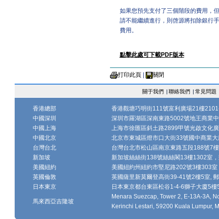
如果您預先支付了三個階段的費用，
請不能繼續進行，則啓源將扣除銀行
費用。
點擊此處可下載PDF版本
打印此頁
|
關閉
關于我們
|
聯絡我們
|
常見問題
香港總部
香港觀塘巧明街111號富利廣場21樓2101-
中國深圳
深圳市羅湖區深南東路5002號地王商業中心1
中國上海
上海市徐匯區斜土路2899甲號光啟文化廣場
中國北京
北京市東城區燈市口大街33號國中商業大廈
台灣台北
台灣台北市松山區南京東路五段188號7樓、7
新加坡
新加坡絲絲街138號絲絲閣13樓1302室，郵
美國紐約
美國紐約州紐約市堅尼路202號3樓303室，
英國倫敦
英國薩里新莫爾登高街39-41號2樓5室, 郵編
日本東京
日本東京都台東區松谷1-4-6獅子大廈5樓502-
Menara Suezcap, Tower 2, E-13A-3A, No.
馬來西亞吉隆坡
Kerinchi Lestari, 59200 Kuala Lumpur, M