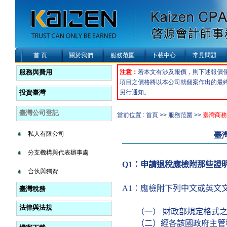
首 頁
關於我們
服務范圍
下載中心
常見問題
服務與費用
注意：
若本文有涉及報價，則下述報價
項目之價格將以本公司就個案作出的最
投資臺灣
另行通知。
臺灣公司登記
當前位置 : 首頁 >> 服務范圍 >>
臺灣商務
私人有限公司
臺
分支機構與代表辦事處
Q
1
：申請退稅應檢附那些證
合伙與獨資
A1
：應檢附下列中文或英文
臺灣稅務
法律與法規
（一）
財政部規定格式
（二）經各該國政府主管