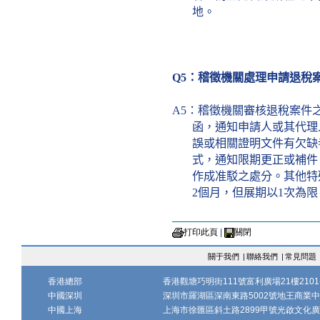
地。
Q5
：稽徵機關處理申請退稅
A5
：稽徵機關審核退稅案件
函，通知申請人或其代理
誤或相關證明文件有欠缺
式，通知限期更正或補件
作成准駁之處分。其他特
2
個月，但展期以
1
次為限
打印此頁
|
關閉
關于我們
|
聯絡我們
|
常見問題
香港總部
香港觀塘巧明街111號富利廣場21樓2101-
中國深圳
深圳市羅湖區深南東路5002號地王商業中心1
中國上海
上海市徐匯區斜土路2899甲號光啟文化廣場