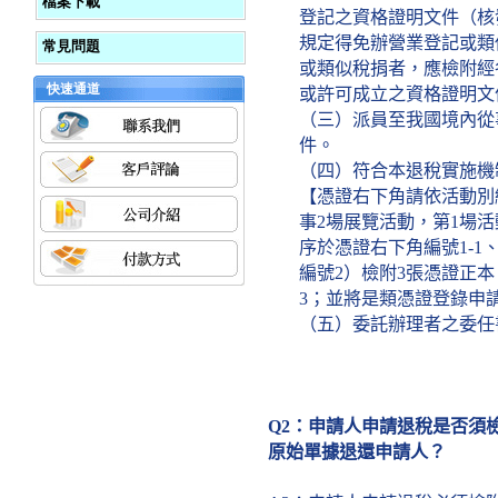
檔案下載
登記之資格證明文件（核
規定得免辦營業登記或類
常見問題
或類似稅捐者，應檢附經
快速通道
或許可成立之資格證明文
（三）派員至我國境內從
件。
（四）符合本退稅實施機
【憑證右下角請依活動別
事
2
場展覽活動，第
1
場活
序於憑證右下角編號
1-1
編號
2
）檢附
3
張憑證正本
3
；並將是類憑證登錄申
（五）委託辦理者之委任
Q2
：申請人申請退稅是否須
原始單據退還申請人？