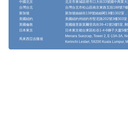
中國北京
北京市東城區燈市口大街33號國中商業大廈
台灣台北
台灣台北市松山區南京東路五段188號7樓、7
新加坡
新加坡絲絲街138號絲絲閣13樓1302室，郵
美國紐約
美國紐約州紐約市堅尼路202號3樓303室，
英國倫敦
英國薩里新莫爾登高街39-41號2樓5室, 郵編
日本東京
日本東京都台東區松谷1-4-6獅子大廈5樓502-
Menara Suezcap, Tower 2, E-13A-3A, No.
馬來西亞吉隆坡
Kerinchi Lestari, 59200 Kuala Lumpur, M