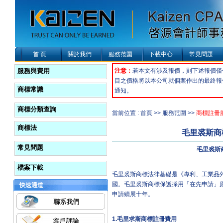
首 頁
關於我們
服務范圍
下載中心
常見問題
服務與費用
注意：
若本文有涉及報價，則下述報價僅
目之價格將以本公司就個案作出的最終報
商標常識
通知。
商標分類查詢
當前位置 : 首頁 >> 服務范圍 >>
商標註冊
商標法
毛里裘斯商
常見問題
毛里裘斯
檔案下載
毛里裘斯商標法律基礎是《專利、工業品外
國。毛里裘斯商標保護採用「在先申請」
快速通道
申請續展十年。
1.
毛里求斯商標註冊費用