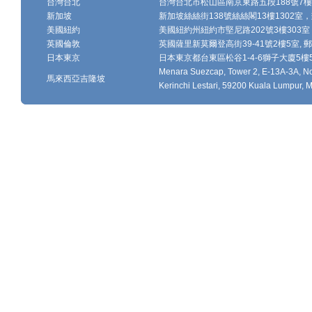
台灣台北
台灣台北市松山區南京東路五段188號7樓、7
新加坡
新加坡絲絲街138號絲絲閣13樓1302室，郵
美國紐約
美國紐約州紐約市堅尼路202號3樓303室，
英國倫敦
英國薩里新莫爾登高街39-41號2樓5室, 郵編
日本東京
日本東京都台東區松谷1-4-6獅子大廈5樓502-
Menara Suezcap, Tower 2, E-13A-3A, No.
馬來西亞吉隆坡
Kerinchi Lestari, 59200 Kuala Lumpur, M