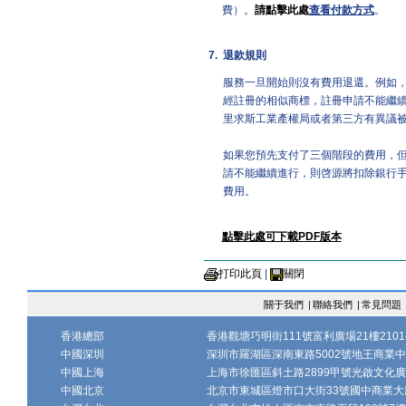
費）。
請點擊此處
查看付款方式
。
7.
退款規則
服務一旦開始則沒有費用退還。例如
經註冊的相似商標，註冊申請不能繼
里求斯工業產權局或者第三方有異議
如果您預先支付了三個階段的費用，
請不能繼續進行，則啓源將扣除銀行
費用。
點擊此處可下載PDF版本
打印此頁
|
關閉
關于我們
|
聯絡我們
|
常見問題
香港總部
香港觀塘巧明街111號富利廣場21樓2101-
中國深圳
深圳市羅湖區深南東路5002號地王商業中心1
中國上海
上海市徐匯區斜土路2899甲號光啟文化廣場
中國北京
北京市東城區燈市口大街33號國中商業大廈