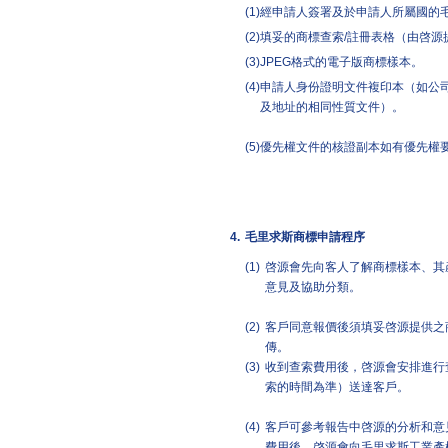
(1)
經申請人簽署及於申請人所屬國的
(2)
填妥的商標查索/註冊表格（由啓源
(3)
JPEG格式的電子版商標樣本。
(4)
申請人身份證明文件複印本（如公
及地址的相同性質文件）。
(5)
優先權文件的核證副本如有優先權
4.
毛里求斯商標申請程序
(1)
啓源會先向客人了解商標樣本、其
意見及協助分類。
(2)
客戶同意報價後須填妥啓源提供之
傳。
(3)
收到查索費用後，啓源會安排進行
索的時間為準）送達客戶。
(4)
客戶可參考報告中啓源的分析和意
費用後，啓源會向毛里求斯工業產