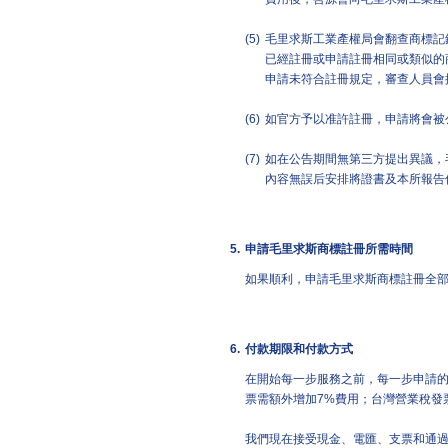
(5)
毛里求斯工業產權局會翻查商標記
已經註冊或申請註冊相同或類似的
申請未符合註冊規定，審查人員會
(6)
如官方予以准許註冊，申請將會被
(7)
如在公告期間無第三方提出異議，
內容無誤后安排將證書及本所報告
5.
申請毛里求斯商標註冊所需時間
如果順利，申請毛里求斯商標註冊全
6.
付款期限和付款方式
在開始每一步服務之前，每一步申請
票需額外增加7%費用；台灣營業稅發
我們現在接受現金、電匯、支票和通過Pa