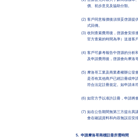
價、初步意見及協助分類。
(2)
客戶同意報價後須填妥啓源提供
式回傳。
(3)
收到查索費用後，啓源會安排進
官方查索的時間為準）送達客
(4)
客戶可參考報告中啓源的分析
及申請費用後，啓源會向摩洛
(5)
摩洛哥工業及商業產權辦公室
是否有其他商戶已經註冊或申
符合法定註冊規定。如申請未
(6)
如官方予以准許註冊，申請將
(7)
如在公告期間無第三方提出異
會在確認資料和內容無誤后安
5.
申請摩洛哥商標註冊所需時間