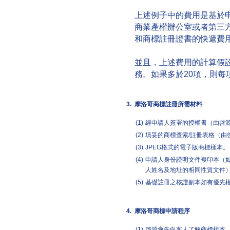
上述例子中的費用是基於
商業產權辦公室或者第三
和商標註冊證書的快遞費
並且，上述費用的計算假
務。如果多於20項，則每
3.
摩洛哥商標註冊所需材料
(1)
經申請人簽署的授權書（由啓
(2)
填妥的商標查索/註冊表格（由
(3)
JPEG格式的電子版商標樣本。
(4)
申請人身份證明文件複印本（
人姓名及地址的相同性質文件
(5)
基礎註冊之核證副本如有優先
4.
摩洛哥商標申請程序
(1)
啓源會先向客人了解商標樣本、