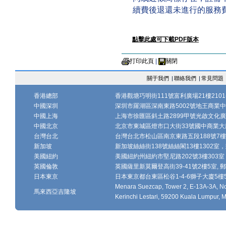
續費後退還未進行的服務
點擊此處可下載PDF版本
打印此頁
|
關閉
關于我們
|
聯絡我們
|
常見問題
香港總部
香港觀塘巧明街111號富利廣場21樓2101-
中國深圳
深圳市羅湖區深南東路5002號地王商業中心1
中國上海
上海市徐匯區斜土路2899甲號光啟文化廣場
中國北京
北京市東城區燈市口大街33號國中商業大廈
台灣台北
台灣台北市松山區南京東路五段188號7樓、7
新加坡
新加坡絲絲街138號絲絲閣13樓1302室，郵
美國紐約
美國紐約州紐約市堅尼路202號3樓303室，
英國倫敦
英國薩里新莫爾登高街39-41號2樓5室, 郵編
日本東京
日本東京都台東區松谷1-4-6獅子大廈5樓502-
Menara Suezcap, Tower 2, E-13A-3A, No.
馬來西亞吉隆坡
Kerinchi Lestari, 59200 Kuala Lumpur, M