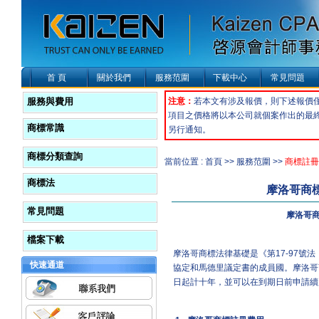
首 頁
關於我們
服務范圍
下載中心
常見問題
服務與費用
注意：
若本文有涉及報價，則下述報價
項目之價格將以本公司就個案作出的最
商標常識
另行通知。
商標分類查詢
當前位置 : 首頁 >> 服務范圍 >>
商標註冊
商標法
摩洛哥商
常見問題
摩洛哥
檔案下載
摩洛哥商標法律基礎是《第17-97號
快速通道
協定和馬德里議定書的成員國。摩洛哥
日起計十年，並可以在到期日前申請續