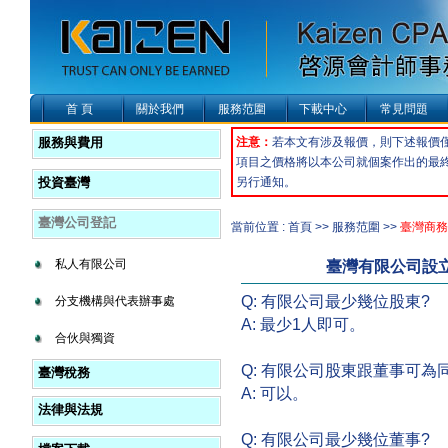
首 頁
關於我們
服務范圍
下載中心
常見問題
服務與費用
注意：
若本文有涉及報價，則下述報價
項目之價格將以本公司就個案作出的最
投資臺灣
另行通知。
臺灣公司登記
當前位置 : 首頁 >> 服務范圍 >>
臺灣商務
私人有限公司
臺灣有限公司設
Q: 有限公司最少幾位股東?
分支機構與代表辦事處
A: 最少1人即可。
合伙與獨資
Q: 有限公司股東跟董事可為
臺灣稅務
A: 可以。
法律與法規
Q: 有限公司最少幾位董事?