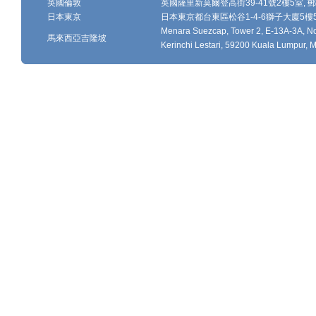
英國倫敦
英國薩里新莫爾登高街39-41號2樓5室, 郵編
日本東京
日本東京都台東區松谷1-4-6獅子大廈5樓502-
Menara Suezcap, Tower 2, E-13A-3A, No.
馬來西亞吉隆坡
Kerinchi Lestari, 59200 Kuala Lumpur, M