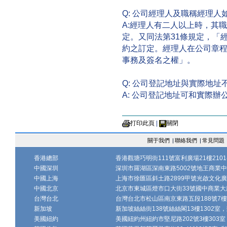
Q: 公司經理人及職稱經理
A:經理人有二人以上時，其
定。又同法第31條規定，「
約之訂定。經理人在公司章
事務及簽名之權」。
Q: 公司登記地址與實際地
A: 公司登記地址可和實際
打印此頁
|
關閉
關于我們
|
聯絡我們
|
常見問題
香港總部
香港觀塘巧明街111號富利廣場21樓2101-
中國深圳
深圳市羅湖區深南東路5002號地王商業中心1
中國上海
上海市徐匯區斜土路2899甲號光啟文化廣場
中國北京
北京市東城區燈市口大街33號國中商業大廈
台灣台北
台灣台北市松山區南京東路五段188號7樓、7
新加坡
新加坡絲絲街138號絲絲閣13樓1302室，郵
美國紐約
美國紐約州紐約市堅尼路202號3樓303室，