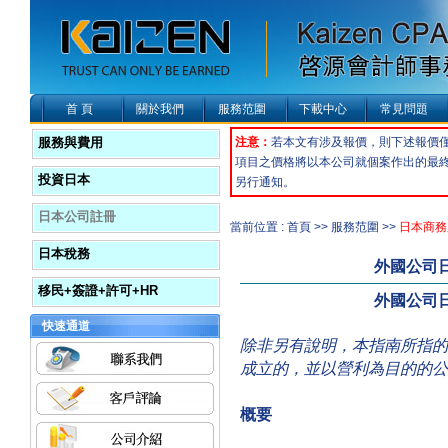
首 頁
關於我們
服務范圍
下載中心
常見問題
服務與費用
注意：
若本文有涉及報價，則下述報價
項目之價格將以本公司就個案作出的最
投資日本
另行通知。
日本公司註冊
當前位置 : 首頁 >> 服務范圍 >>
日本商務
日本稅務
外國公司
移民+簽證+許可+HR
外國公司
快速通道
除非另有說明，本指南所指的
成立的，並以營利為目的的公
概要