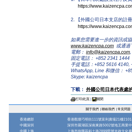
https://www.kaizencpa.com
2. 【外國公司日本支店的註
https://www.kaizencpa.co
如果您需要進一步的資訊或協
www.kaizencpa.com
或通過
電郵：
info@kaizencpa.com
固定電話： +852 2341 1444
手提電話：+852 5616 4140, +8
WhatsApp, Line 和微信： +85
Skype: kaizencpa
下載：
外國公司日本代表處
打印此頁
|
關閉
關于我們
|
聯絡我們
|
常見問題
香港總部
香港觀塘巧明街111號富利廣場21樓2101-
中國深圳
深圳市羅湖區深南東路5002號地王商業中心1
中國上海
上海市徐匯區斜土路2899甲號光啟文化廣場