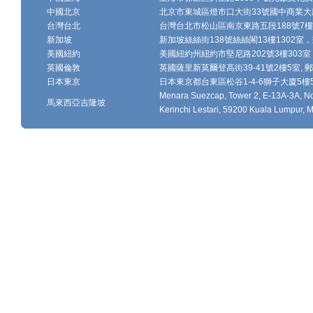
中國北京
北京市東城區燈市口大街33號國中商業大廈
台灣台北
台灣台北市松山區南京東路五段188號7樓、7
新加坡
新加坡絲絲街138號絲絲閣13樓1302室，郵
美國紐約
美國紐約州紐約市堅尼路202號3樓303室，
英國倫敦
英國薩里新莫爾登高街39-41號2樓5室, 郵編
日本東京
日本東京都台東區松谷1-4-6獅子大廈5樓502-
Menara Suezcap, Tower 2, E-13A-3A, No.
馬來西亞吉隆坡
Kerinchi Lestari, 59200 Kuala Lumpur, M