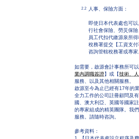
人事、保險方面：
2.2
即使日本代表處也可以
行社會保險、勞災保險
員工代扣代繳源泉所得
稅務署提交【工資支付
咨詢管轄稅務署或專家
如需要，啟源會計事務所可以
業內調職簽證
】或【
技術、人
服務、以及其他相關服務。
啟源至今為止已經有17年的
全力工作的公司註冊顧問及有
國、澳大利亞、英國等國家註
的專家組成的精英團隊。我們
服務。請隨時咨詢。
參考資料：
1. 【日本代表處設立程序及