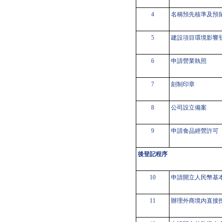
4
名稱預先核準及預
5
建設項目環境影響
6
申請營業執照
7
刻制印章
8
公司設立備案
9
申請食品經營許可
後登記程序
10
申請開立人民幣基
11
辦理外商境內直接