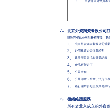
12
申請開立外幣資本
北京外資獨資餐飲公司
八、
辦理完餐飲公司註冊程序後，我
1、
北京外資獨資餐飲公司營
2、
外商投資企業備案證明
3、
建設項目環境影響登記表
4、
食品經營許可
5、
公司章程
6、
公司印章（公章、法定代
7、
銀行開戶許可證及其他銀
後續維護服務
九、
所有於北京成立的外資