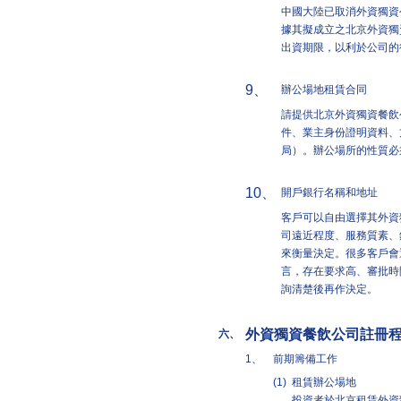
中國大陸已取消外資獨資
據其擬成立之北京外資獨
出資期限，以利於公司的
9、
辦公場地租賃合同
請提供北京外資獨資餐飲
件、業主身份證明資料、
局）。辦公場所的性質必
10、
開戶銀行名稱和地址
客戶可以自由選擇其外資
司遠近程度、服務質素、
來衡量決定。很多客戶會
言，存在要求高、審批時
詢清楚後再作決定。
外資獨資餐飲公司註冊
六、
1、
前期籌備工作
(1)
租賃辦公場地
投資者於北京租賃外資