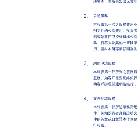
地審查，本所每次出席實地
2、
公證服務
本報價第一節之服務費用
明文件的公證費用。投資
館或領事館或授權機構公
島、百慕大及其他一些國
用，請向本所專業顧問垂
3、
網銀申請服務
本報價第一節所列之服務
服務。如客戶需要網絡銀
助客戶辦理開通網絡銀行，
4、
文件翻譯服務
本報價第一節所述服務費
件，例如投資者身份證明
件的英文或日文譯本作為
行報價。