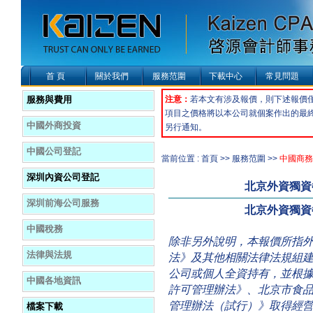
首 頁
關於我們
服務范圍
下載中心
常見問題
服務與費用
注意：
若本文有涉及報價，則下述報價
項目之價格將以本公司就個案作出的最
中國外商投資
另行通知。
中國公司登記
當前位置 : 首頁 >> 服務范圍 >>
中國商務
深圳內資公司登記
北京外資獨資
深圳前海公司服務
北京外資獨資
中國稅務
除非另外說明，本報價所指
法律與法規
法》及其他相關法律法規組
公司或個人全資持有，並根
中國各地資訊
許可管理辦法》、北京市食
管理辦法（試行）》取得經
檔案下載