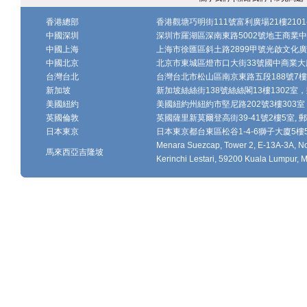
香港總部
香港觀塘巧明街111號富利廣場21樓2101-
中國深圳
深圳市羅湖區深南東路5002號地王商業中心1
中國上海
上海市徐匯區斜土路2899甲號光啟文化廣場
中國北京
北京市東城區燈市口大街33號國中商業大廈
台灣台北
台灣台北市松山區南京東路五段188號7樓、7
新加坡
新加坡絲絲街138號絲絲閣13樓1302室，郵
美國紐約
美國紐約州紐約市堅尼路202號3樓303室，
英國倫敦
英國薩里新莫爾登高街39-41號2樓5室, 郵編
日本東京
日本東京都台東區松谷1-4-6獅子大廈5樓502-
Menara Suezcap, Tower 2, E-13A-3A, No.
馬來西亞吉隆坡
Kerinchi Lestari, 59200 Kuala Lumpur, M