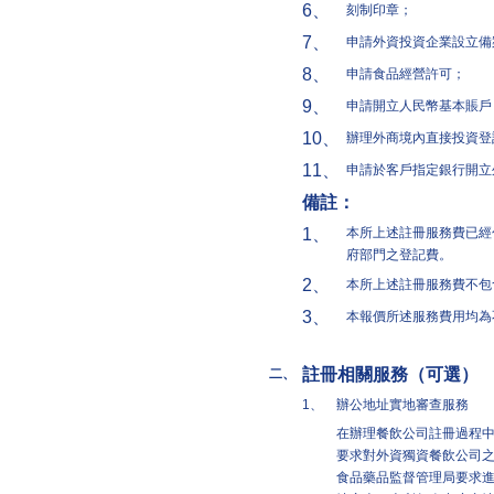
6、
刻制印章；
7、
申請外資投資企業設立備
8、
申請食品經營許可；
9、
申請開立人民幣基本賬戶
10、
辦理外商境內直接投資登
11、
申請於客戶指定銀行開立
備註：
1、
本所上述註冊服務費已經
府部門之登記費。
2、
本所上述註冊服務費不包
3、
本報價所述服務費用均為
註冊相關服務（可選）
二、
1、
辦公地址實地審查服務
在辦理餐飲公司註冊過程
要求對外資獨資餐飲公司
食品藥品監督管理局要求