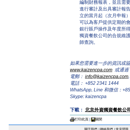
編制財務報表，並且需
進行審計及出具審計報
立的當月起（次月申報
可以為客戶提供定期的
銀行賬戶操作及年度所
獨資餐飲公司的合規維
師查詢。
如果您需要進一步的資訊或
www.kaizencpa.com
或通過
電郵：
info@kaizencpa.com
電話： +852 2341 1444
WhatsApp, Line 和微信：+852 
Skype: kaizencpa
下載：
北京外資獨資餐飲公
打印此頁
|
關閉
關于我們
|
聯絡我們
|
常見問題