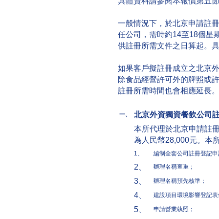
具體資料請參閱本報價第五
一般情況下，於北京申請註
任公司，需時約14至18個
供註冊所需文件之日算起。
如果客戶擬註冊成立之北京
除食品經營許可外的牌照或
註冊所需時間也會相應延長
北京外資獨資餐飲公司
一、
本所代理於北京申請註
為人民幣28,000元。
1、
編制全套公司註冊登記申
2、
辦理名稱查重；
3、
辦理名稱預先核準；
4、
建設項目環境影響登記表
5、
申請營業執照；