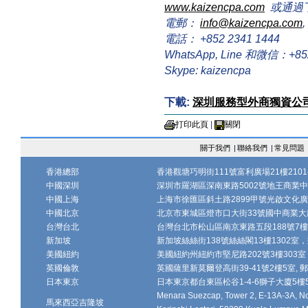
www.kaizencpa.com
或通過
電郵：
info@kaizencpa.com
,
電話： +852 2341 1444
WhatsApp, Line 和微信：+852 
Skype: kaizencpa
下載:
深圳服務型外商獨資公
打印此頁
|
關閉
關于我們
|
聯絡我們
|
常見問題
香港總部
香港觀塘巧明街111號富利廣場21樓2101-
中國深圳
深圳市羅湖區深南東路5002號地王商業中心1
中國上海
上海市徐匯區斜土路2899甲號光啟文化廣場
中國北京
北京市東城區燈市口大街33號國中商業大廈
台灣台北
台灣台北市松山區南京東路五段188號7樓、7
新加坡
新加坡絲絲街138號絲絲閣13樓1302室，郵
美國紐約
美國紐約州紐約市堅尼路202號3樓303室，
英國倫敦
英國薩里新莫爾登高街39-41號2樓5室, 郵編
日本東京
日本東京都台東區松谷1-4-6獅子大廈5樓502-
Menara Suezcap, Tower 2, E-13A-3A, No.
馬來西亞吉隆坡