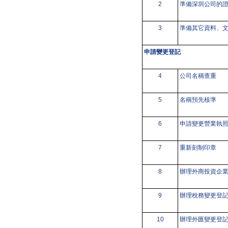
2
準備深圳公司的
3
準備其它資料、
申請變更登記
4
公司名稱查重
5
名稱預先核準
6
申請變更營業執
7
重新刻制印章
8
辦理外商投資企
9
辦理稅務變更登
10
辦理外匯變更登