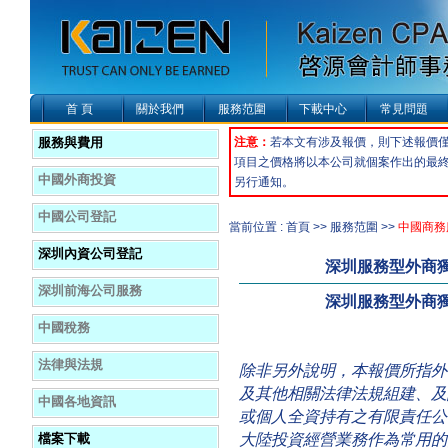
首 頁
關於我們
服務范圍
下載中心
常見問題
服務與費用
注意：
若本文有涉及報價，則下述報價
項目之價格將以本公司就個案作出的最
中國外商投資
另行通知。
中國公司登記
當前位置 : 首頁 >> 服務范圍 >>
中國商務
深圳內資公司登記
深圳服務型外商
深圳前海公司服務
深圳服務型外商
中國稅務
法律與法規
除非另外說明，本報價所指外
及其他相關法律法規組建、及
中國各地資訊
或個人全資持有之有限責任公
大陸投資經營業務作為常用的
檔案下載