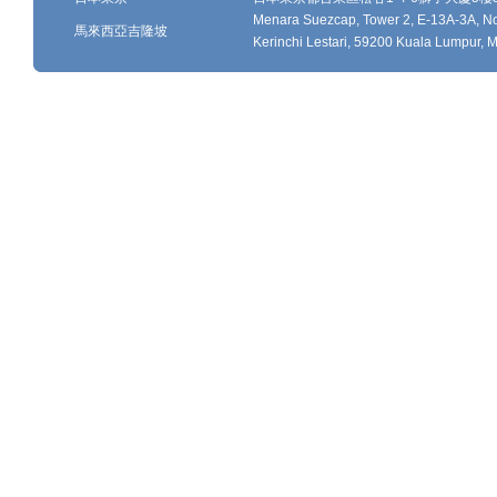
Menara Suezcap, Tower 2, E-13A-3A, No.
馬來西亞吉隆坡
Kerinchi Lestari, 59200 Kuala Lumpur, M