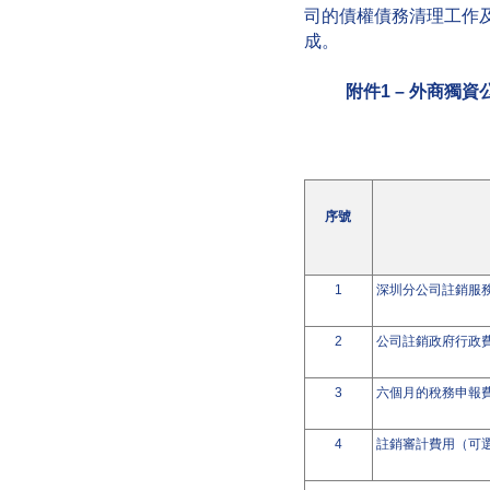
司的債權債務清理工作
成。
附件
1 –
外商獨資
序號
1
深圳分公司註銷服
2
公司註銷政府行政
3
六個月的稅務申報
4
註銷審計費用（可