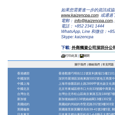
如果您需要進一步的資訊或協
www.kaizencpa.com
或通過
電郵：
info@kaizencpa.com
,
電話： +852 2341 1444
WhatsApp, Line 和微信：+852 
Skype: kaizencpa
下載:
外商獨資公司深圳分公
打印此頁
|
關閉
關于我們
|
聯絡我們
|
常見問題
香港總部
香港觀塘巧明街111號富利廣場21樓2101-
中國深圳
深圳市羅湖區深南東路5002號地王商業中心1
中國上海
上海市徐匯區斜土路2899甲號光啟文化廣場
中國北京
北京市東城區燈市口大街33號國中商業大廈
台灣台北
台灣台北市松山區南京東路五段188號7樓、7
新加坡
新加坡絲絲街138號絲絲閣13樓1302室，郵
美國紐約
美國紐約州紐約市堅尼路202號3樓303室，
英國倫敦
英國薩里新莫爾登高街39-41號2樓5室, 郵編
日本東京
日本東京都台東區松谷1-4-6獅子大廈5樓502-