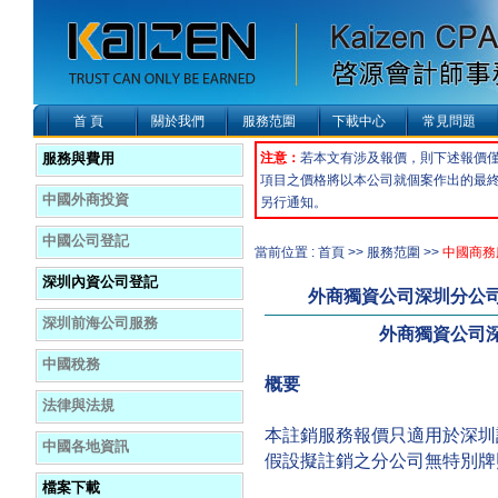
首 頁
關於我們
服務范圍
下載中心
常見問題
服務與費用
注意：
若本文有涉及報價，則下述報價
項目之價格將以本公司就個案作出的最
中國外商投資
另行通知。
中國公司登記
當前位置 : 首頁 >> 服務范圍 >>
中國商務
深圳內資公司登記
外商獨資公司深圳分公
深圳前海公司服務
外商獨資公司
中國稅務
概要
法律與法規
本註銷服務報價只適用於深圳
中國各地資訊
假設擬註銷之分公司無特別牌
檔案下載