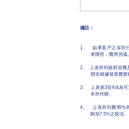
備註：
1
、
如果客戶之深圳
者牌照，費用另議
2
、
上表所列政府規費
開支根據發票費實
3
、
上表第
3
至
4
項為可
本所代辦。
4
、
上表所列費用均
附加
7.5%
之稅項。