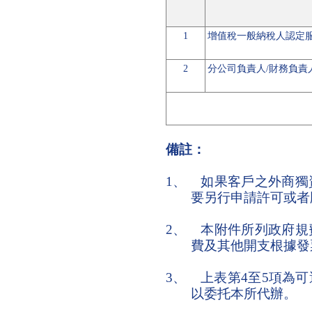
1
增值稅一般納稅人認定
2
分公司負責人
/
財務負責
備註：
1
、
如果客戶之外商獨
要另行申請許可或者
2
、
本附件所列政府規
費及其他開支根據發
3
、
上表第
4
至
5
項為可
以委托本所代辦。