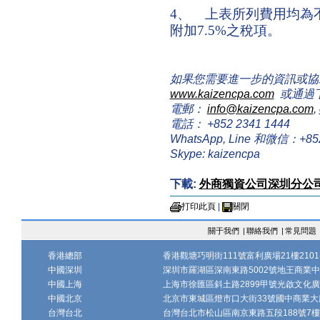
4
、
上表所列費用均為
附加
7.5%
之稅項。
如果您需要進一步的資訊或協
www.kaizencpa.com
或通過
電郵：
info@kaizencpa.com
,
電話： +852 2341 1444
WhatsApp, Line 和微信：+852 
Skype: kaizencpa
下載:
外商獨資公司深圳分公
打印此頁
|
關閉
關于我們
|
聯絡我們
|
常見問題
香港總部
香港觀塘巧明街111號富利廣場21樓2101-
中國深圳
深圳市羅湖區深南東路5002號地王商業中心1
中國上海
上海市徐匯區斜土路2899甲號光啟文化廣場
中國北京
北京市東城區燈市口大街33號國中商業大廈
台灣台北
台灣台北市松山區南京東路五段188號7樓、7