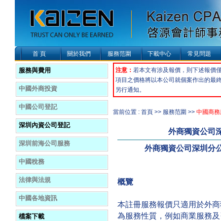
首 頁
關於我們
服務范圍
下載中心
常見問題
服務與費用
注意：
若本文有涉及報價，則下述報價
項目之價格將以本公司就個案作出的最
中國外商投資
另行通知。
中國公司登記
當前位置 : 首頁 >> 服務范圍 >>
中國商務
深圳內資公司登記
外商獨資公司
深圳前海公司服務
外商獨資公司深圳分
中國稅務
法律與法規
概覽
中國各地資訊
本註冊服務報價只適用於外商
為服務性質，例如商業服務及
檔案下載