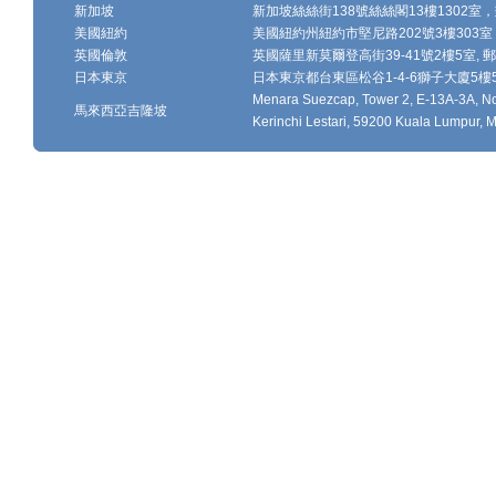
新加坡
新加坡絲絲街138號絲絲閣13樓1302室，郵
美國紐約
美國紐約州紐約市堅尼路202號3樓303室，
英國倫敦
英國薩里新莫爾登高街39-41號2樓5室, 郵編
日本東京
日本東京都台東區松谷1-4-6獅子大廈5樓502-
Menara Suezcap, Tower 2, E-13A-3A, No.
馬來西亞吉隆坡
Kerinchi Lestari, 59200 Kuala Lumpur, M