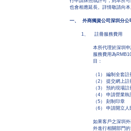
行申請牌照或許可，則本所可
也會相應延長。詳情敬請向本
一、 外商獨資公司深圳分公
1、 註冊服務費用
本所代理於深圳申
服務費用為RMB1
目：
（1） 編制全套
（2） 提交網上註
（3） 預約現場
（4） 申請營業執
（5） 刻制印章
（6） 申請開立
如果客戶之深圳外
外進行相關部門的