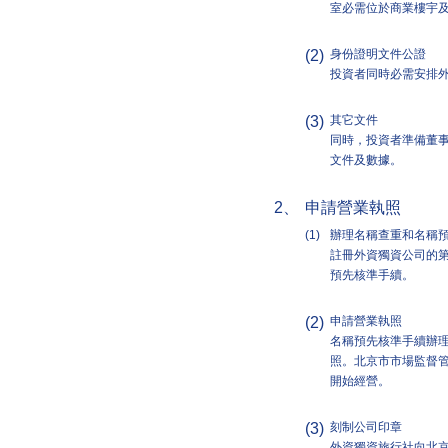
室必需位於商業樓宇及
(2)
身份證明文件公證
投資者同時必需安排
(3)
其它文件
同時，投資者準備董
文件及數據。
2、
申請營業執照
(1)
辦理名稱查重和名稱
註冊外資獨資公司的
預先核準手續。
(2)
申請營業執照
名稱預先核準手續辦
照。北京市市場監督
開始經營。
(3)
刻制公司印章
外資獨資旅行社向北