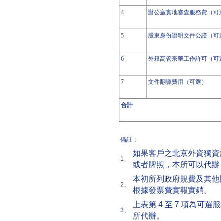
4
辦公室實地審查服務費（可
5
股東身份證明文件公證（可
6
外籍高管來華工作許可（可
7
文件翻譯費用（可選）
合計
備註：
如果客戶之北京外資獨資
1、
或者牌照，本所可以代辦
本初所列政府規費及其他
2、
根據發票費實報實銷。
上表第 4 至 7 項為
3、
所代辦。