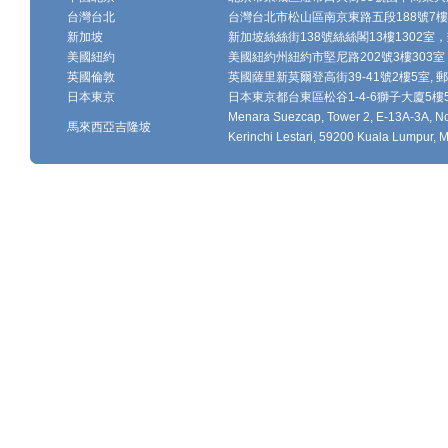
台灣台北
台灣台北市松山區南京東路五段188號7樓、7
新加坡
新加坡絲絲街138號絲絲閣13樓1302室，郵
美國紐約
美國紐約州紐約市堅尼路202號3樓303室，
英國倫敦
英國薩里新莫爾登高街39-41號2樓5室, 郵編
日本東京
日本東京都台東區松谷1-4-6獅子大廈5樓502-
Menara Suezcap, Tower 2, E-13A-3A, No.
馬來西亞吉隆坡
Kerinchi Lestari, 59200 Kuala Lumpur, M