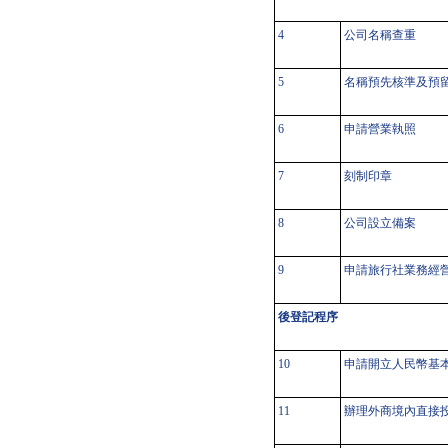
4
公司名稱查重
5
名稱預先核準及預
6
申請營業執照
7
刻制印章
8
公司設立備案
9
申請旅行社業務經
後登記程序
10
申請開立人民幣基
11
辦理外商境內直接