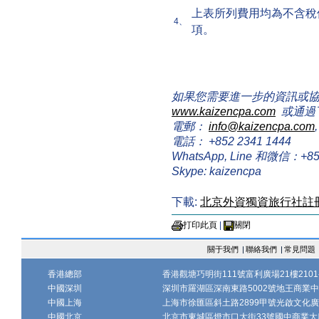
上表所列費用均為不含稅
4、
項。
如果您需要進一步的資訊或
www.kaizencpa.com
或通過
電郵：
info@kaizencpa.com
電話： +852 2341 1444
WhatsApp, Line 和微信：+852 
Skype: kaizencpa
下載:
北京外資獨資旅行社註
打印此頁
|
關閉
關于我們
|
聯絡我們
|
常見問題
香港總部
香港觀塘巧明街111號富利廣場21樓2101-
中國深圳
深圳市羅湖區深南東路5002號地王商業中心1
中國上海
上海市徐匯區斜土路2899甲號光啟文化廣場
中國北京
北京市東城區燈市口大街33號國中商業大廈