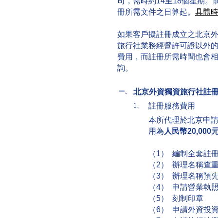
司，需時約14至18個星期
冊所需文件之日算起。
具體
如果客戶擬註冊成立之北京
旅行社業務經營許可證以外
費用，而註冊所需時間也會
詢。
北京外資獨資旅行社註
一、
註冊服務費用
1、
本所代理於北京申
用為
人民幣20,000
（1） 編制全套註
（2） 辦理名稱查
（3） 辦理名稱預
（4） 申請營業執
（5） 刻制印章
（6） 申請外資投