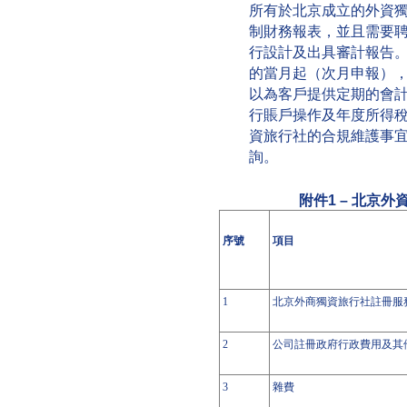
所有於北京成立的外資
制財務報表，並且需要
行設計及出具審計報告
的當月起（次月申報）
以為客戶提供定期的會
行賬戶操作及年度所得
資旅行社的合規維護事
詢。
附件1 – 北京
序號
項目
1
北京外商獨資
旅行社
註冊服
2
公司註冊政府行政費用及其
3
雜費