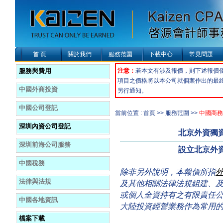
首 頁
關於我們
服務范圍
下載中心
常見問題
服務與費用
注意：
若本文有涉及報價，則下述報價
項目之價格將以本公司就個案作出的最
中國外商投資
另行通知。
中國公司登記
當前位置 : 首頁 >> 服務范圍 >>
中國商務
深圳內資公司登記
北京外資獨
深圳前海公司服務
設立北京外
中國稅務
除非另外說明，本報價所指
法律與法規
及其他相關法律法規組建、
或個人全資持有之有限責任
中國各地資訊
大陸投資經營業務作為常用
檔案下載