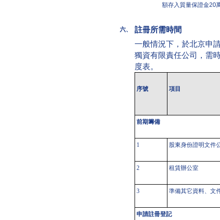
額存入質量保證金20
註冊所需時間
六、
一般情況下，於北京申
獨資有限責任公司，需時
度表。
序號
項目
前期籌備
1
股東身份證明文件
2
租賃辦公室
3
準備其它資料、文
申請註冊登記