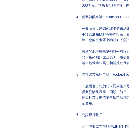
300美元。本所會於取得許可
4、
營業執照申請（State and local b
一般而言，若您的北卡羅來納
不涉及酒精飲料等特殊行業，
等，您的北卡羅來納州 C 公
若您的北卡羅來納州股份有限
北卡羅來納州設立員工、辦公
請當地營業執照，相關流程及
5、
聯邦營業執照申請（Federal busi
一般而言，您的北卡羅來納州
營業務涉及農業、酒類、航空
物等行業，則需要單獨申請聯
及費用。
6、
開設銀行賬戶
公司註冊成立並取得EIN和I