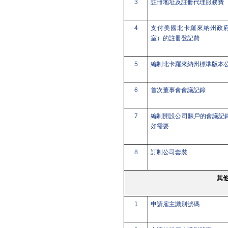
3
註冊地址及註冊代理服務費
4
支付美國北卡羅來納州政
室）的註冊登記費
5
編制北卡羅來納州標準版本
6
首次
董事
會會議記錄
7
編制開設公司賬戶的會議記
如需要
8
訂制公司套裝
其
1
申請雇主識別號碼