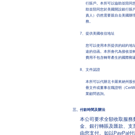
行賬戶。本所可以協助並陪同
助並陪同您於美國開設銀行賬戶
責人）仍然需要親自去美國辦
務。
7、
提供美國收信地址
您可以使用本所提供的紐約地
途的信函。本所會代為接收並轉
費用不包含轉寄產生的國際郵
8、
文件認證
本所可以代辦北卡羅來納州股
冊文件或董事在職證明（Certific
業顧問咨詢。
三、
付款時間及辦法
本公司要求全額收取服務
金、銀行轉賬及匯款、支票
由您支付。如以PayPal