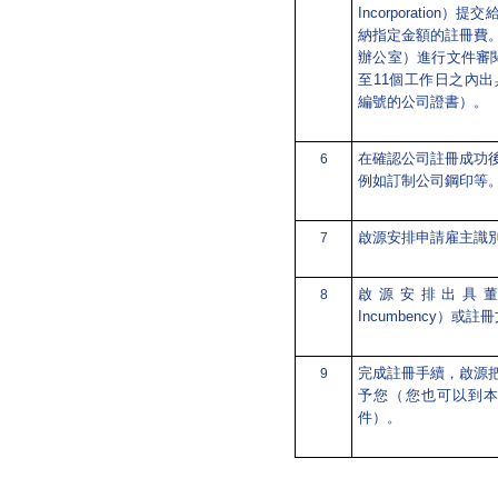
Incorporatio
納指定金額的註冊費
辦公室）進行文件審
至11個工作日之內
編號的公司證書）。
在確認公司註冊成功
6
例如訂制公司鋼印等
啟源安排申請雇主識別
7
啟源安排出具董事在職
8
Incumbency）
完成註冊手續，啟源
9
予您（您也可以到
件）。