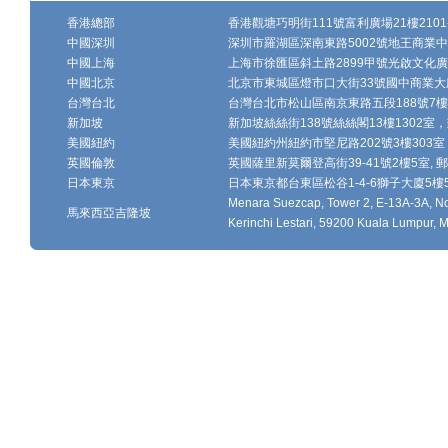
香港總部
香港觀塘巧明街111號富利廣場21樓2101-
中國深圳
深圳市羅湖區深南東路5002號地王商業中心1
中國上海
上海市徐匯區斜土路2899甲號光啟文化廣場
中國北京
北京市東城區燈市口大街33號國中商業大廈
台灣台北
台灣台北市松山區南京東路五段188號7樓、7
新加坡
新加坡絲絲街138號絲絲閣13樓1302室，郵
美國紐約
美國紐約州紐約市堅尼路202號3樓303室，
英國倫敦
英國薩里新莫爾登高街39-41號2樓5室, 郵編
日本東京
日本東京都台東區松谷1-4-6獅子大廈5樓502-
Menara Suezcap, Tower 2, E-13A-3A, No.
馬來西亞吉隆坡
Kerinchi Lestari, 59200 Kuala Lumpur, M