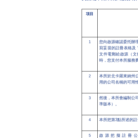
項目
您向啟源確認委托辦
1
寫妥當的註冊表格及 
文件電郵給啟源（文
時，您支付本所服務
本所於北卡羅來納州
2
用的公司名稱的可用
然後，本所會編制公
3
準版本）。
本所把第3點所述的
4
啟源把擬註冊公司的
5