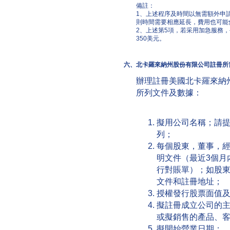
備註：
1、上述程序及時間以無需額外申
則時間需要相應延長，費用也可能
2、上述第5項，若采用加急服務
350美元。
六、
北卡羅來納州股份有限公司註冊所
辦理註冊美國北卡羅來納
所列文件及數據：
擬用公司名稱；請
列；
每個股東，董事，經理
明文件（最近3個月
行對賬單）；如股
文件和註冊地址；
授權發行股票面值
擬註冊成立公司的
或擬銷售的產品、
擬開始營業日期；