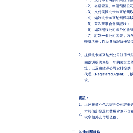
（1） 支付本公司的專業註冊
（2） 名稱查重、申請預留公
（3） 支付美國北卡羅來納州
（4） 編制北卡羅來納州標準
（5） 首次董事會會議記錄；
（6） 編制開設公司賬戶的會議
（7） 訂制一個公司套裝，內
轉讓名冊，以及會議記錄冊等
2、
提供北卡羅來納州公司註冊代
由啟源提供為期一年的位於美
址，以及由啟源公司安排提供
代理（Registered Ag
求。
備註：
1、
上述報價不包含辦理公司註冊
本報價所提及的費用皆為不含
2、
稅率額外支付增值稅。
二、
其他相關服務