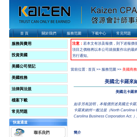
首 頁
關於我們
服務范圍
下載中心
常見問題
服務與費用
注意：
若本文有涉及報價，則下述報價
項目之價格將以本公司就個案作出的最
投資美國
另行通知。
美國公司登記
當前位置 : 首頁 >> 服務范圍 >>
美國商務
美國稅務
美國北卡羅來
法律與法規
美國北卡羅
檔案下載
如非另有說明，本報價所述美國北卡羅
卡羅來納州一般法規（North Carolina Gen
常見問題
Carolina Business Corporatio
快速通道
簡介