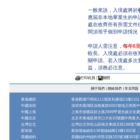
一般來說，入境處將於
應屆非本地畢業生的申
處在收齊所有所需文件
間須視乎個別申請情況
申請人需注意，
每年6至
較長。入境處必須在收
關申請。若入境處多次
益，須務必注意。
打印此頁
|
關閉
關于我們
|
聯絡我們
|
常見問題
香港總部
香港觀塘巧明街111號富利廣場21樓2101-
中國深圳
深圳市羅湖區深南東路5002號地王商業中心1
中國上海
上海市徐匯區斜土路2899甲號光啟文化廣場
中國北京
北京市東城區燈市口大街33號國中商業大廈
台灣台北
台灣台北市松山區南京東路五段188號7樓、7
新加坡
新加坡絲絲街138號絲絲閣13樓1302室，郵
美國紐約
美國紐約州紐約市堅尼路202號3樓303室，