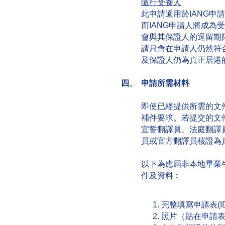
隨行受養人
此申請適用於IANG申
而IANG申請人將成為
會與其保證人的逗留期
請只會在申請人仍然符
及保證人仍為真正居港
四、 申請所需材料
即使已經提供所需的文
補件要求。若提交的文
宣誓翻譯員、法庭翻譯
員或官方翻譯員核證為
以下為應屆非本地畢業生
件及資料︰
完整填寫申請表(ID 
照片（貼在申請表I