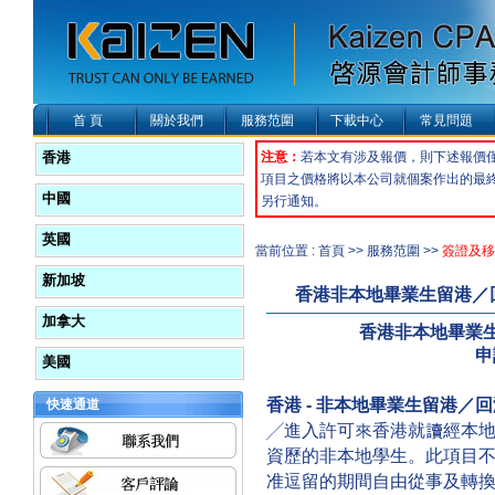
首 頁
關於我們
服務范圍
下載中心
常見問題
香港
注意：
若本文有涉及報價，則下述報價
項目之價格將以本公司就個案作出的最
中國
另行通知。
英國
當前位置 : 首頁 >> 服務范圍 >>
簽證及移
新加坡
香港非本地畢業生留港／回
加拿大
香港非本地畢業生
申
美國
香港 - 非本地畢業生留港／回
快速通道
╱進入許可來香港就讀經本
資歷的非本地學生。此項目
准逗留的期間自由從事及轉