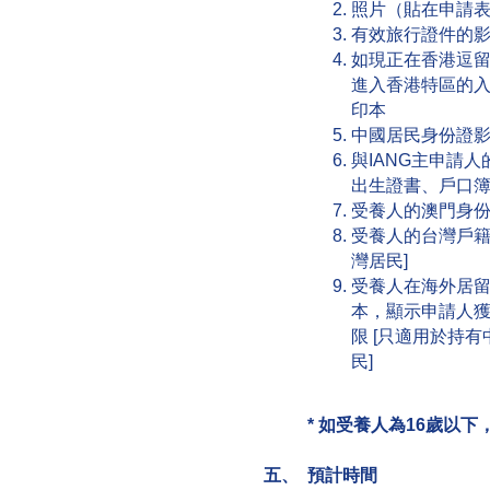
照片（貼在申請表I
有效旅行證件的
如現正在香港逗
進入香港特區的
印本
中國居民身份證
與IANG主申請
出生證書、戶口
受養人的澳門身份
受養人的台灣戶籍
灣居民]
受養人在海外居
本，顯示申請人
限 [只適用於持
民]
*
如受養人為16歲以下
五、 預計時間