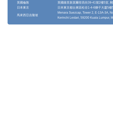
英國倫敦
英國薩里新莫爾登高街39-41號2樓5室, 郵編
日本東京
日本東京都台東區松谷1-4-6獅子大廈5樓502-
Menara Suezcap, Tower 2, E-13A-3A, No.
馬來西亞吉隆坡
Kerinchi Lestari, 59200 Kuala Lumpur, M