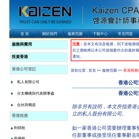
首 頁
關於我們
服務范圍
下載中心
常見問題
服務與費用
注意：
若本文有涉及報價，則下述報價
目之價格將以本公司就個案作出的最終
投資香港
通知。
香港公司登記
當前位置 : 首頁 >> 服務范圍 >>
香港商務
私人有限公司
香港公司
香港公司
分支機構與代表辦事處
合伙與獨資
除非另有說明，本文所指香港
立的私人股份有限公司。
香港稅務
如一家香港公司需要辦理董事
利得稅
任新董事或接受現任董事辭去
薪俸稅