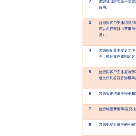
2
啓源發出辦理董事變更
費用
。
3
啓源與客戶安排認證擬
可以自行安排由董事居
證）。
4
啓源編制董事變更文件
等，後把文件電郵給客
5
啓源與客戶安排簽署董
遞文件到啓源香港辦事
6
啓源安排把董事變更相
7
啓源編更新董事
/
重要控
8
啓源把變更董事的相關