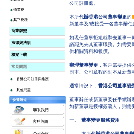
公司註冊處。
物業稅
本所
代辦香港公司董事變更
的
其它稅種
新董事及/或接受一名董事辭任
商業牌照
如現任董事拒絕就辭去董事一
法律與法規
議罷免去其董事職務。如需要
供相關資料和報價。
檔案下載
辦理董事變更
，客戶需要提供
常見問題
副本、公司章程的副本及新董
香港公司註冊與維護
通常情況下，
香港公司董事變
其他問題
董事辭任或新董事委任手續辦
快速通道
如新董事是授權簽署人，則需
一、 董事變更服務費用
本所
代辦香港公司董事變