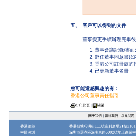
五、 客戶可以得到的文件
董事變更手續辦理完畢後
董事會議記錄/書面
辭任董事同意書(如
香港公司註冊處的
已更新董事名冊
您可能還感興趣的有：
香港公司董事責任指引
打印此頁
|
關閉
關于我們
|
聯絡我們
|
常見問題
香港總部
香港觀塘巧明街111號富利廣場21樓2101-
中國深圳
深圳市羅湖區深南東路5002號地王商業中心1