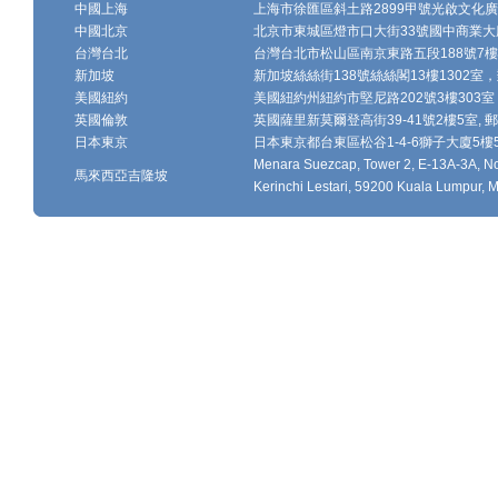
中國上海
上海市徐匯區斜土路2899甲號光啟文化廣場
中國北京
北京市東城區燈市口大街33號國中商業大廈
台灣台北
台灣台北市松山區南京東路五段188號7樓、7
新加坡
新加坡絲絲街138號絲絲閣13樓1302室，郵
美國紐約
美國紐約州紐約市堅尼路202號3樓303室，
英國倫敦
英國薩里新莫爾登高街39-41號2樓5室, 郵編
日本東京
日本東京都台東區松谷1-4-6獅子大廈5樓502-
Menara Suezcap, Tower 2, E-13A-3A, No.
馬來西亞吉隆坡
Kerinchi Lestari, 59200 Kuala Lumpur, M