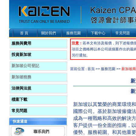
首 頁
關於我們
服務范圍
下載中心
常見問題
服務與費用
注意：
若本文有涉及報價，則下述報價
項目之價格將以本公司就個案作出的最
投資新加坡
另行通知。
新加坡公司登記
當前位置 : 首頁 >> 服務范圍 >>
新加坡商
新加坡稅務
新
法律與法規
新
檔案下載
新加坡以其繁榮的商業環境
常見問題
國際公司。基於新加坡僱傭
成為一種戰略和高效的解決
快速通道
客戶提供一份全面的指南，
優勢、服務範圍、和其他重