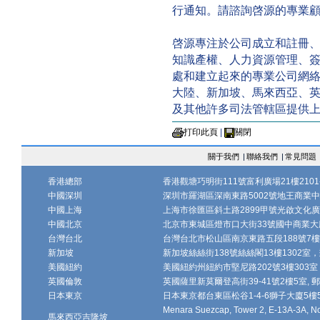
行通知。請諮詢啓源的專業
啓源專注於公司成立和註冊
知識產權、人力資源管理、
處和建立起來的專業公司網
大陸、新加坡、馬來西亞、
及其他許多司法管轄區提供
打印此頁
|
關閉
關于我們
|
聯絡我們
|
常見問題
香港總部
香港觀塘巧明街111號富利廣場21樓2101-
中國深圳
深圳市羅湖區深南東路5002號地王商業中心1
中國上海
上海市徐匯區斜土路2899甲號光啟文化廣場
中國北京
北京市東城區燈市口大街33號國中商業大廈
台灣台北
台灣台北市松山區南京東路五段188號7樓、7
新加坡
新加坡絲絲街138號絲絲閣13樓1302室，郵
美國紐約
美國紐約州紐約市堅尼路202號3樓303室，
英國倫敦
英國薩里新莫爾登高街39-41號2樓5室, 郵編
日本東京
日本東京都台東區松谷1-4-6獅子大廈5樓502-
Menara Suezcap, Tower 2, E-13A-3A, No.
馬來西亞吉隆坡