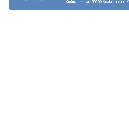
Kerinchi Lestari, 59200 Kuala Lumpur, M