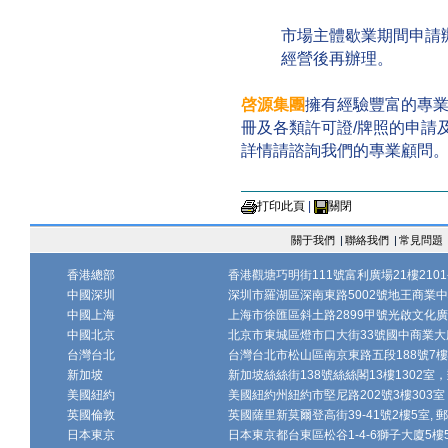
市場主體歇業期間申請
經營後再辦理。
啓源集團
擁有經驗豐富的專
冊及各類許可證/牌照的申請
詳情請諮詢我們的專業顧問
打印此頁
|
關閉
關于我們
|
聯絡我們
|
常見問題
香港總部
香港觀塘巧明街111號富利廣場21樓2101-
中國深圳
深圳市羅湖區深南東路5002號地王商業中心1
中國上海
上海市徐匯區斜土路2899甲號光啟文化廣場
中國北京
北京市東城區燈市口大街33號國中商業大廈
台灣台北
台灣台北市松山區南京東路五段188號7樓、7
新加坡
新加坡絲絲街138號絲絲閣13樓1302室，郵
美國紐約
美國紐約州紐約市堅尼路202號3樓303室，
英國倫敦
英國薩里新莫爾登高街39-41號2樓5室, 郵編
日本東京
日本東京都台東區松谷1-4-6獅子大廈5樓502-