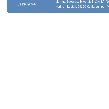
Menara Suezcap, Tower 2, E-13A-3A, No.
馬來西亞吉隆坡
Kerinchi Lestari, 59200 Kuala Lumpur, M