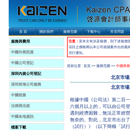
首 頁
關於我們
服務范圍
下載中心
常見問題
服務與費用
注意：
若本文有涉及報價，則下述報價
項目之價格將以本公司就個案作出的最
中國外商投資
另行通知。
中國公司登記
當前位置 : 首頁 >> 服務范圍 >>
中國商務
深圳內資公司登記
北京市場
深圳前海公司服務
北京市場
中國稅務
根據中國《公司法》第二百
法律與法規
六個月以上的，可以由公司
遇到經濟困難，無法正常經
中國各地資訊
無奈的。對此，北京市出台
（試行）》（以下簡稱「試
檔案下載