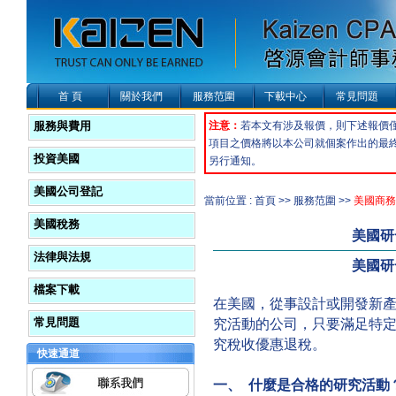
首 頁
關於我們
服務范圍
下載中心
常見問題
服務與費用
注意：
若本文有涉及報價，則下述報價
項目之價格將以本公司就個案作出的最
投資美國
另行通知。
美國公司登記
當前位置 : 首頁 >> 服務范圍 >>
美國商務
美國稅務
美國研
法律與法規
美國研
檔案下載
在美國，從事設計或開發新
常見問題
究活動的公司，只要滿足特
究稅收優惠退稅。
快速通道
一、 什麼是合格的研究活動