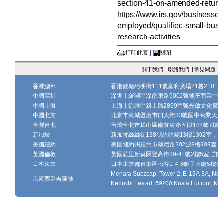
section-41-on-amended-retur
https://www.irs.gov/business
employed/qualified-small-busi
research-activities
打印此頁
|
關閉
關于我們
|
聯絡我們
|
常見問題
香港總部
香港觀塘巧明街111號富利廣場21樓2101-
中國深圳
深圳市羅湖區深南東路5002號地王商業中心1
中國上海
上海市徐匯區斜土路2899甲號光啟文化廣場
中國北京
北京市東城區燈市口大街33號國中商業大廈
台灣台北
台灣台北市松山區南京東路五段188號7樓、7
新加坡
新加坡絲絲街138號絲絲閣13樓1302室，郵
美國紐約
美國紐約州紐約市堅尼路202號3樓303室，
英國倫敦
英國薩里新莫爾登高街39-41號2樓5室, 郵編
日本東京
日本東京都台東區松谷1-4-6獅子大廈5樓502-
Menara Suezcap, Tower 2, E-13A-3A, No.
馬來西亞吉隆坡
Kerinchi Lestari, 59200 Kuala Lumpur, M