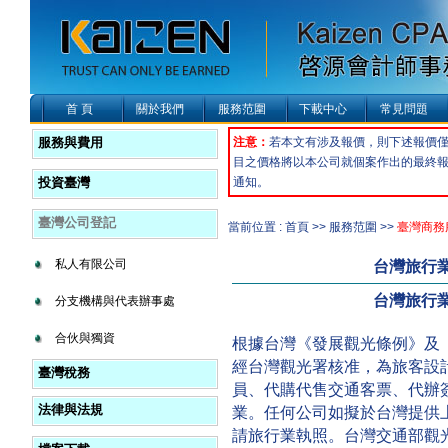
首 頁
關於我們
服務范圍
下載中心
常見問題
服務與費用
注意：
若本文有涉及報價，則下述報價
目之價格將以本公司就個案作出的最終
投資臺灣
通知。
臺灣公司登記
當前位置 : 首頁 >> 服務范圍 >>
臺灣商務
私人有限公司
台灣旅行
台灣旅行
分支機構與代表辦事處
合伙與獨資
根據台灣《發展觀光條例》及
經台灣觀光署核准，為旅客設
臺灣稅務
員、代購代售交通客票、代辦
法律與法規
業。任何公司如擬於台灣提供
請旅行業執照。台灣交通部觀