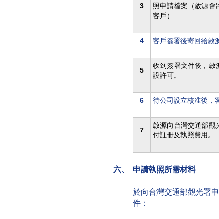
3
照申請檔案（啟源會
客戶）
4
客戶簽署後寄回給啟
收到簽署文件後，啟
5
設許可。
6
待公司設立核准後，
啟源向台灣交通部觀
7
付
註冊及
執照費用。
六、 申請執照所需材料
於向台灣交通部觀光署申
件：