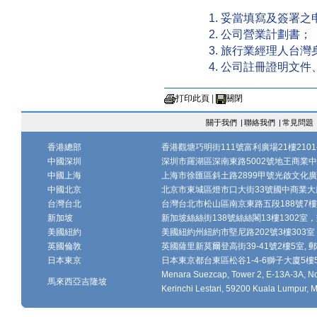
妥當填寫及簽署之
公司營業計劃書；
旅行業經理人台灣
公司註冊證明文件
打印此頁
|
關閉
關于我們
|
聯絡我們
|
常見問題
香港總部
香港觀塘巧明街111號富利廣場21樓2101-
中國深圳
深圳市羅湖區深南東路5002號地王商業中心1
中國上海
上海市徐匯區斜土路2899甲號光啟文化廣場
中國北京
北京市東城區燈市口大街33號國中商業大廈
台灣台北
台灣台北市松山區南京東路五段188號7樓、7
新加坡
新加坡絲絲街138號絲絲閣13樓1302室，郵
美國紐約
美國紐約州紐約市堅尼路202號3樓303室，
英國倫敦
英國薩里新莫爾登高街39-41號2樓5室, 郵編
日本東京
日本東京都台東區松谷1-4-6獅子大廈5樓502-
Menara Suezcap, Tower 2, E-13A-3A, No.
馬來西亞吉隆坡
Kerinchi Lestari, 59200 Kuala Lumpur, M