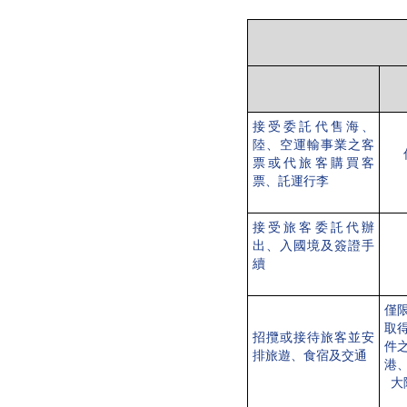
接受委託代售海、
陸、空運輸事業之客
票或代旅客購買客
票、託運行李
接受旅客委託代辦
出、入國境及簽證手
續
僅
取
招攬或接待
旅客並安
件
排旅遊、食宿及交通
港
大