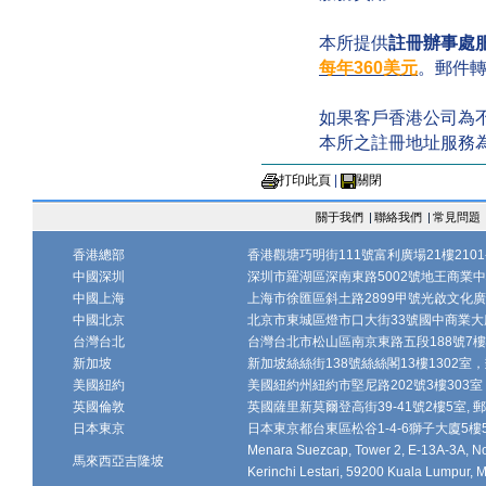
本所提供
註冊辦事處
每年360美元
。郵件
如果客戶香港公司為不活動
本所之註冊地址服務為
打印此頁
|
關閉
關于我們
|
聯絡我們
|
常見問題
香港總部
香港觀塘巧明街111號富利廣場21樓2101-
中國深圳
深圳市羅湖區深南東路5002號地王商業中心1
中國上海
上海市徐匯區斜土路2899甲號光啟文化廣場
中國北京
北京市東城區燈市口大街33號國中商業大廈
台灣台北
台灣台北市松山區南京東路五段188號7樓、7
新加坡
新加坡絲絲街138號絲絲閣13樓1302室，郵
美國紐約
美國紐約州紐約市堅尼路202號3樓303室，
英國倫敦
英國薩里新莫爾登高街39-41號2樓5室, 郵編
日本東京
日本東京都台東區松谷1-4-6獅子大廈5樓502-
Menara Suezcap, Tower 2, E-13A-3A, No.
馬來西亞吉隆坡
Kerinchi Lestari, 59200 Kuala Lumpur, M