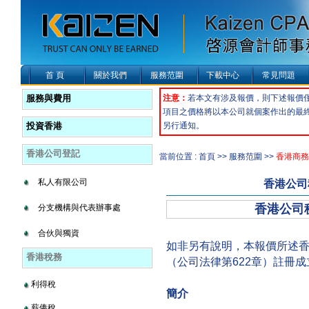
首 頁
關於我們
服務范圍
下載中心
常見問題
服務與費用
注意：
若本文有涉及報價，則下述報價
項目之價格將以本公司就個案作出的最
投資香港
另行通知。
香港公司登記
當前位置 : 首頁 >> 服務范圍 >>
香港商務
私人有限公司
香港公司
香港公司
分支機構與代表辦事處
合伙與獨資
如非另有說明，本報價所述
香港稅務
（公司法律第622章）註冊
利得稅
簡介
薪俸稅