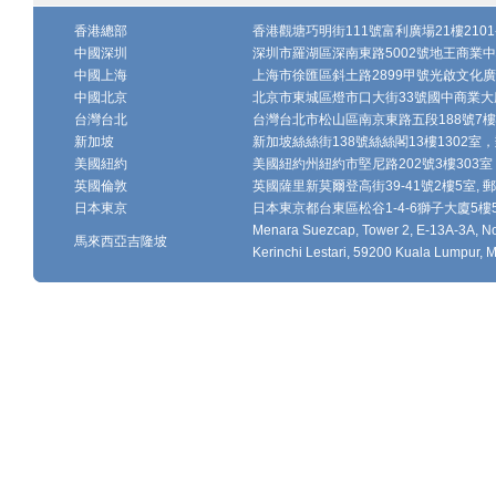
香港總部
香港觀塘巧明街111號富利廣場21樓2101-
中國深圳
深圳市羅湖區深南東路5002號地王商業中心1
中國上海
上海市徐匯區斜土路2899甲號光啟文化廣場
中國北京
北京市東城區燈市口大街33號國中商業大廈
台灣台北
台灣台北市松山區南京東路五段188號7樓、7
新加坡
新加坡絲絲街138號絲絲閣13樓1302室，郵
美國紐約
美國紐約州紐約市堅尼路202號3樓303室，
英國倫敦
英國薩里新莫爾登高街39-41號2樓5室, 郵編
日本東京
日本東京都台東區松谷1-4-6獅子大廈5樓502-
Menara Suezcap, Tower 2, E-13A-3A, No.
馬來西亞吉隆坡
Kerinchi Lestari, 59200 Kuala Lumpur, M