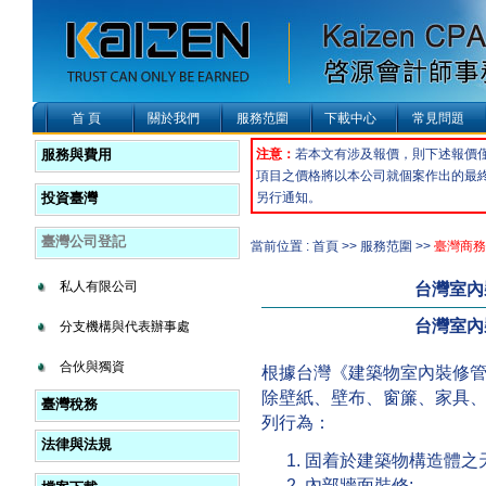
首 頁
關於我們
服務范圍
下載中心
常見問題
服務與費用
注意：
若本文有涉及報價，則下述報價
項目之價格將以本公司就個案作出的最
投資臺灣
另行通知。
臺灣公司登記
當前位置 : 首頁 >> 服務范圍 >>
臺灣商務
私人有限公司
台灣室內
台灣室內
分支機構與代表辦事處
合伙與獨資
根據台灣《建築物室內裝修
除壁紙、壁布、窗簾、家具
臺灣稅務
列行為：
法律與法規
固着於建築物構造體之
內部牆面裝修;