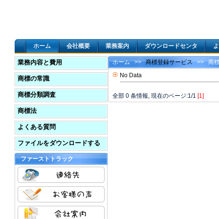
ホーム
会社概要
業務案内
ダウンロードセンタ
よ
業務内容と費用
ホーム
>>
商標登録サービス
>> 商
No Data
商標の常識
商標分類調査
全部 0 条情報, 現在のページ:1/1
[1]
商標法
よくある質問
ファイルをダウンロードする
ファーストトラック