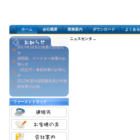
ホーム
会社概要
業務案内
ダウンロード
よくある
ニュスセンタ ...
2017年10月の休業のお知ら
せ
清明節、イースター休業のお
知らせ
（旧正月）春節休業のお知ら
せ
2012年度中国国慶節及び中秋
節休業のお知...
ファーストトラック