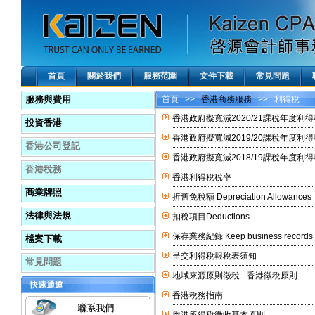
首頁
關於我們
服務范圍
文件下載
常見問題
服務與費用
首頁
>>
香港商務服務
>> 利得稅
香港政府擬寬減2020/21課稅年度利得
投資香港
香港政府擬寬減2019/20課稅年度利得
香港公司登記
香港政府擬寬減2018/19課稅年度利得
香港稅務
香港利得稅稅率
商業牌照
折舊免稅額 Depreciation Allowances
法律與法規
扣稅項目Deductions
保存業務紀錄 Keep business records
檔案下載
呈交利得稅報稅表須知
常見問題
地域來源原則徵稅 - 香港徵稅原則
快速通道
香港稅務指南