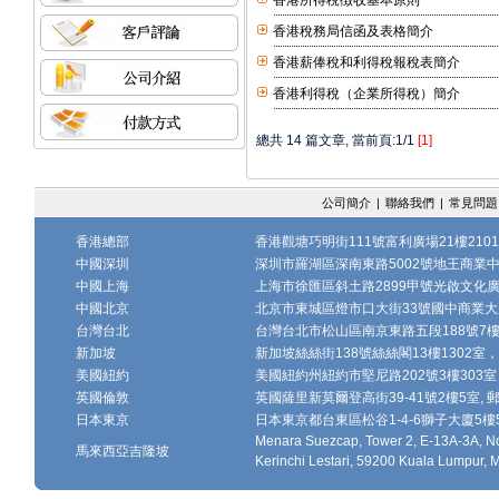
香港所得稅徴收基本原則
香港稅務局信函及表格簡介
香港薪俸稅和利得稅報稅表簡介
香港利得稅（企業所得稅）簡介
總共 14 篇文章, 當前頁:1/1
[1]
公司簡介
|
聯絡我們
|
常見問題
香港總部
香港觀塘巧明街111號富利廣場21樓2101
中國深圳
深圳市羅湖區深南東路5002號地王商業中心1
中國上海
上海市徐匯區斜土路2899甲號光啟文化廣場
中國北京
北京市東城區燈市口大街33號國中商業大廈
台灣台北
台灣台北市松山區南京東路五段188號7樓、7
新加坡
新加坡絲絲街138號絲絲閣13樓1302室，郵
美國紐約
美國紐約州紐約市堅尼路202號3樓303室，
英國倫敦
英國薩里新莫爾登高街39-41號2樓5室, 郵編
日本東京
日本東京都台東區松谷1-4-6獅子大廈5樓502-
Menara Suezcap, Tower 2, E-13A-3A, No
馬來西亞吉隆坡
Kerinchi Lestari, 59200 Kuala Lumpur, 